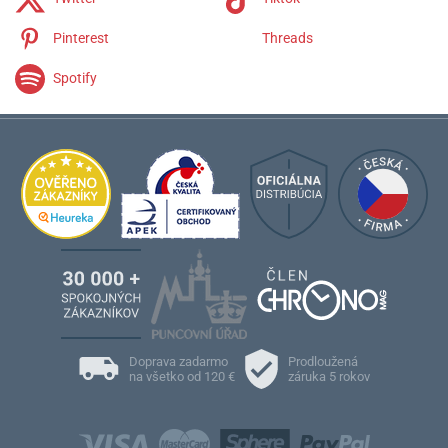
Pinterest
Threads
Spotify
Doprava zadarmo
Prodloužená
na všetko od 120 €
záruka 5 rokov