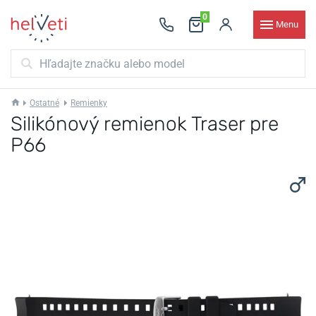
0
Menu
Ostatné
Remienky
Silikónový remienok Traser pre
P66