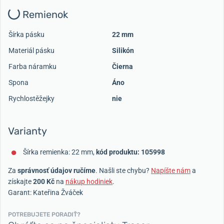
Remienok
Šírka pásku
22 mm
Materiál pásku
Silikón
Farba náramku
Čierna
Spona
Áno
Rychlostěžejky
nie
Varianty
Šírka remienka: 22 mm,
kód produktu: 105998
Za
správnosť údajov ručíme
. Našli ste chybu?
Napíšte nám
a
získajte
200 Kč
na
nákup hodiniek
.
Garant: Kateřina Žváček
POTREBUJETE PORADIŤ?