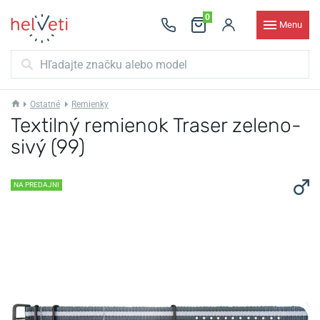
0
Menu
Ostatné
Remienky
Textilný remienok Traser zeleno-
sivý (99)
NA PREDAJNI