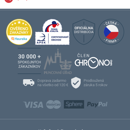
Doprava zadarmo
Prodloužená
na všetko od 120 €
záruka 5 rokov