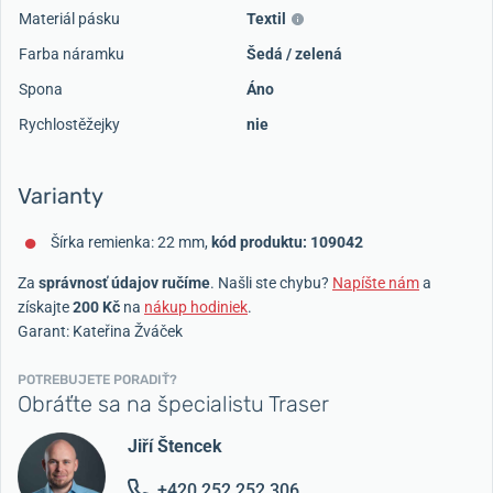
Materiál pásku
Textil
Farba náramku
Šedá / zelená
Spona
Áno
Rychlostěžejky
nie
Varianty
Šírka remienka: 22 mm,
kód produktu: 109042
Za
správnosť údajov ručíme
. Našli ste chybu?
Napíšte nám
a
získajte
200 Kč
na
nákup hodiniek
.
Garant: Kateřina Žváček
POTREBUJETE PORADIŤ?
Obráťte sa na špecialistu Traser
Jiří Štencek
+420 252 252 306