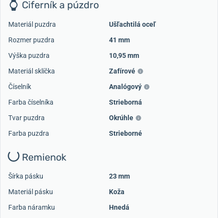
Ciferník a púzdro
Materiál puzdra
Ušľachtilá oceľ
Rozmer puzdra
41 mm
Výška puzdra
10,95 mm
Materiál sklíčka
Zafírové
Číselník
Analógový
Farba číselníka
Strieborná
Tvar puzdra
Okrúhle
Farba puzdra
Strieborné
Remienok
Šírka pásku
23 mm
Materiál pásku
Koža
Farba náramku
Hnedá