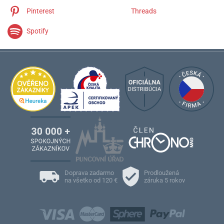
Pinterest
Threads
Spotify
Doprava zadarmo
Prodloužená
na všetko od 120 €
záruka 5 rokov