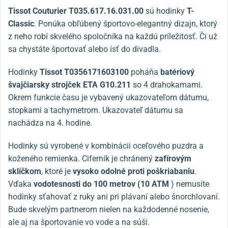
Tissot Couturier T035.617.16.031.00
sú hodinky
T-
Classic
. Ponúka obľúbený športovo-elegantný dizajn, ktorý
z neho robí skvelého spoločníka na každú príležitosť. Či už
sa chystáte športovať alebo ísť do divadla.
Hodinky
Tissot T0356171603100
poháňa
batériový
švajčiarsky strojček ETA G10.211
so 4 drahokamami.
Okrem funkcie času je vybavený ukazovateľom dátumu,
stopkami a tachymetrom. Ukazovateľ dátumu sa
nachádza na 4. hodine.
Hodinky sú vyrobené v kombinácii oceľového puzdra a
koženého remienka. Ciferník je chránený
zafírovým
sklíčkom
, ktoré je
vysoko odolné proti poškriabaniu
.
Vďaka
vodotesnosti do 100 metrov (10 ATM
) nemusíte
hodinky sťahovať z ruky ani pri plávaní alebo šnorchlovaní.
Bude skvelým partnerom nielen na každodenné nosenie,
ale aj na športovanie vo vode a na súši.