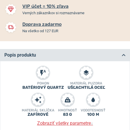
VIP účet = 10% zľava
Verných zákazníkov si rozmaznávame
Doprava zadarmo
Na všetko od 127 EUR
Popis produktu
POHON
MATERIÁL PUZDRA
BATÉRIOVÝ QUARTZ
UŠĽACHTILÁ OCEĽ
MATERIÁL SKLÍČKA
HMOTNOSŤ
VODOTESNOSŤ
ZAFÍROVÉ
83 G
100 M
Zobraziť všetky parametre
↓