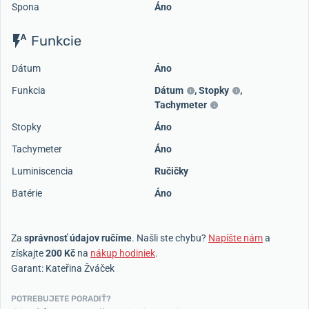
Spona
Áno
Funkcie
Dátum
Áno
Funkcia
Dátum
,
Stopky
,
Tachymeter
Stopky
Áno
Tachymeter
Áno
Luminiscencia
Ručičky
Batérie
Áno
Za
správnosť údajov ručíme
. Našli ste chybu?
Napíšte nám
a
získajte
200 Kč
na
nákup hodiniek
.
Garant: Kateřina Žváček
POTREBUJETE PORADIŤ?