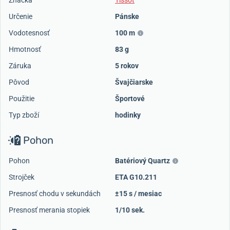
Značka
Tissot
Určenie
Pánske
Vodotesnosť
100 m
Hmotnosť
83 g
Záruka
5 rokov
Pôvod
Švajčiarske
Použitie
Športové
Typ zboží
hodinky
Pohon
Pohon
Batériový Quartz
Strojček
ETA G10.211
Presnosť chodu v sekundách
±15 s / mesiac
Presnosť merania stopiek
1/10 sek.