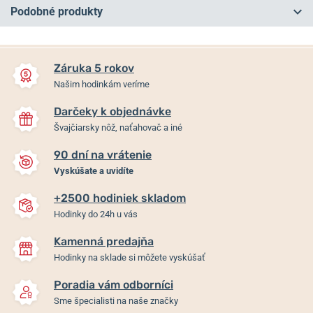
Podobné produkty
NA PREDAJNI
NA PREDAJNI
Záruka 5 rokov
Našim hodinkám veríme
Darčeky k objednávke
Švajčiarsky nôž, naťahovač a iné
90 dní na vrátenie
Vyskúšate a uvidíte
+2500 hodiniek skladom
Tissot Chrono XL
Remienok Tissot
Hodinky do 24h u vás
T116.617.16.057.00
T852.049.048
Kamenná predajňa
Hodinky na sklade si môžete vyskúšať
Skladom
Skladom
395 €
49 €
Poradia vám odborníci
Sme špecialisti na naše značky