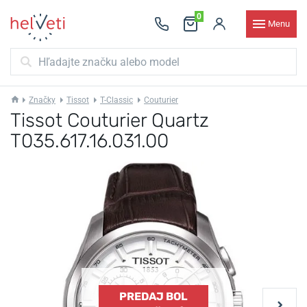
0
Menu
Značky
Tissot
T-Classic
Couturier
Tissot Couturier Quartz
T035.617.16.031.00
PREDAJ BOL