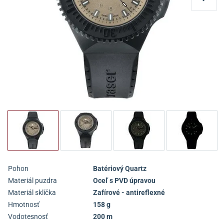
Pohon
Batériový Quartz
Materiál puzdra
Oceľ s PVD úpravou
Materiál sklíčka
Zafírové - antireflexné
Hmotnosť
158 g
Vodotesnosť
200 m