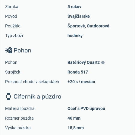
Záruka
5 rokov
Pôvod
Švajčiarske
Použitie
Športové
,
Outdoorové
Typ zboží
hodinky
Pohon
Pohon
Batériový Quartz
Strojček
Ronda 517
Presnosť chodu v sekundách
±20 s / mesiac
Ciferník a púzdro
Materiál puzdra
Oceľ s PVD úpravou
Rozmer puzdra
46 mm
Výška puzdra
15,5 mm