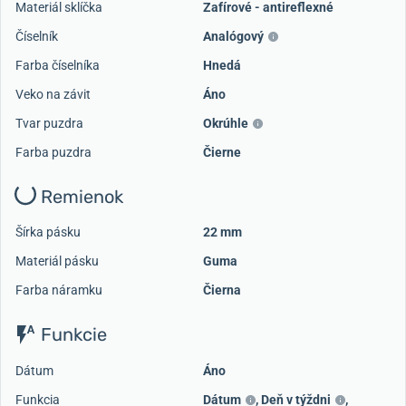
Materiál sklíčka
Zafírové - antireflexné
Číselník
Analógový
Farba číselníka
Hnedá
Veko na závit
Áno
Tvar puzdra
Okrúhle
Farba puzdra
Čierne
Remienok
Šírka pásku
22 mm
Materiál pásku
Guma
Farba náramku
Čierna
Funkcie
Dátum
Áno
Funkcia
Dátum
,
Deň v týždni
,