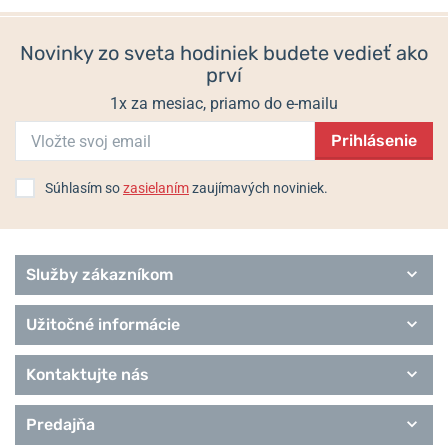
Populárne modelové rady Traser
979 €
915 €
Tactical
Novinky zo sveta hodiniek budete vedieť ako
Classic
prví
Sport
Heritage
1x za mesiac, priamo do e-mailu
Remienky Traser
Prihlásenie
Súhlasím so
zasielaním
zaujímavých noviniek.
Služby zákazníkom
Užitočné informácie
Kontaktujte nás
Predajňa