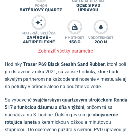
MATERIÁL PUZDRA
OCEĽ S PVD
POHON
BATÉRIOVÝ QUARTZ
ÚPRAVOU
MATERIÁL SKLÍČKA
ZAFÍROVÉ -
HMOTNOSŤ
VODOTESNOSŤ
ANTIREFLEXNÉ
158 G
200 M
Zobraziť všetky parametre
↓
Hodinky
Traser P69 Black Stealth Sand Rubber
, ktoré boli
predstavené v roku 2021, sú väčšie hodinky, ktoré budú
skvelým partnerom na každodenné nosenie v meste, ale aj
na potulky v prírode alebo na použitie vo vode.
Sú vybavené
švajčiarskym quartzovým strojčekom Ronda
517 s funkciou dátumu a dňa v týždni
, pričom tá sa
nachádza na 3. hodine. Ďalším prvkom je
obojsmerne
rotujúca luneta
s keramickou vložkou a minútovou
stupnicou. Do oceľového puzdra s čiernou PVD úpravou je