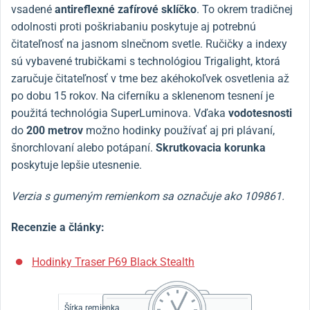
vsadené
antireflexné zafírové sklíčko
. To okrem tradičnej
odolnosti proti poškriabaniu poskytuje aj potrebnú
čitateľnosť na jasnom slnečnom svetle. Ručičky a indexy
sú vybavené trubičkami s technológiou Trigalight, ktorá
zaručuje čitateľnosť v tme bez akéhokoľvek osvetlenia až
po dobu 15 rokov. Na ciferníku a sklenenom tesnení je
použitá technológia SuperLuminova. Vďaka
vodotesnosti
do
200
metrov
možno hodinky používať aj pri plávaní,
šnorchlovaní alebo potápaní.
Skrutkovacia korunka
poskytuje lepšie utesnenie.
Verzia s gumeným remienkom sa označuje ako 109861.
Recenzie a články:
Hodinky Traser P69 Black Stealth
Šírka remienka