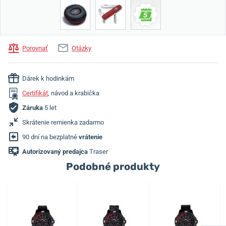
Porovnať
Otázky
Dárek k hodinkám
Certifikát
, návod a krabička
Záruka
5 let
Skrátenie remienka zadarmo
90 dní na bezplatné
vrátenie
Autorizovaný predajca
Traser
Podobné produkty