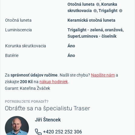
Otočná luneta
,
Korunka
skrutkovacia
,
Trigalight
Otočná luneta
Keramická otočná luneta
Luminiscencia
Trigalight - zelená, oranžová,
SuperLuminova - číselník
Korunka skrutkovacia
Áno
Batérie
Áno
Za
správnosť údajov ručíme
. Našli ste chybu?
Napíšte nám
a
získajte
200 Kč
na
nákup hodiniek
.
Garant: Kateřina Žváček
POTREBUJETE PORADIŤ?
Obráťte sa na špecialistu Traser
Jiří Štencek
+420 252 252 306