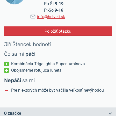
Po-Št
9-19
Pi-So
9-16
info@helveti.sk
Položiť otázku
Jiří Štencek hodnotí
Čo sa mi
páči
Kombinácia Trigalight a SuperLuminova
Obojsmerne rotujúca luneta
Nepáči
sa mi
Pre niektorých môže byť väčšia veľkosť nevýhodou
O značke