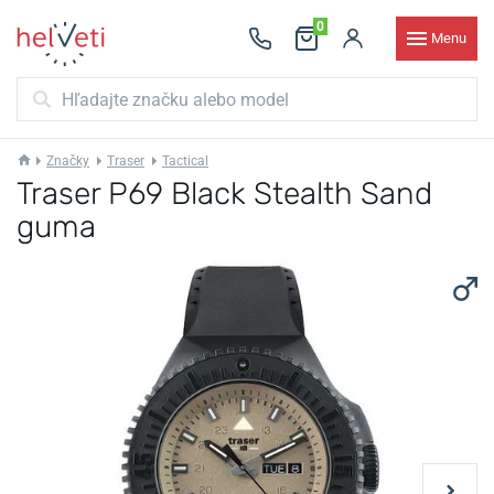
0
Menu
Značky
Traser
Tactical
Traser P69 Black Stealth Sand
guma