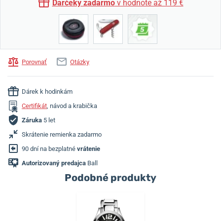
Darčeky zadarmo
v hodnote až 119 €
Porovnať
Otázky
Dárek k hodinkám
Certifikát
, návod a krabička
Záruka
5 let
Skrátenie remienka zadarmo
90 dní na bezplatné
vrátenie
Autorizovaný predajca
Ball
Podobné produkty