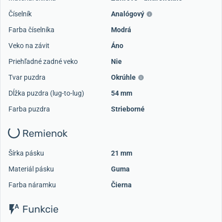
Číselník
Analógový
Farba číselníka
Modrá
Veko na závit
Áno
Priehľadné zadné veko
Nie
Tvar puzdra
Okrúhle
Dĺžka puzdra (lug-to-lug)
54 mm
Farba puzdra
Strieborné
Remienok
Šírka pásku
21 mm
Materiál pásku
Guma
Farba náramku
Čierna
Funkcie