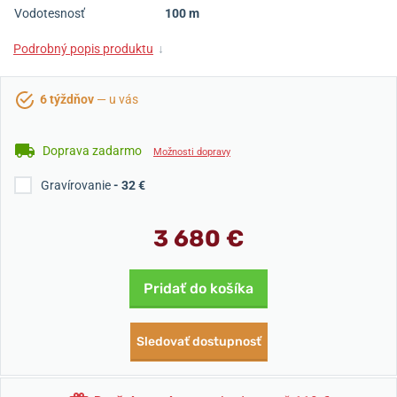
Vodotesnosť
100 m
Podrobný popis produktu
↓
6 týždňov
— u vás
Doprava zadarmo
Možnosti dopravy
Gravírovanie
- 32 €
3 680 €
Pridať do košíka
Sledovať dostupnosť