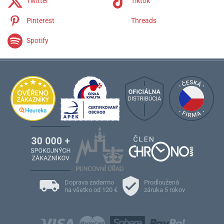
Twitter
Tiktok
Engineer Master II
Engineer Hydrocarbon
Pinterest
Threads
Trainmaster
Fireman
Spotify
Roadmaster
Doprava zadarmo
Prodloužená
na všetko od 120 €
záruka 5 rokov