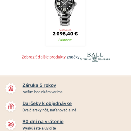
2 623 €
2 098,40 €
Skladom
Zobraziť ďalšie produkty
značky
Záruka 5 rokov
Našim hodinkám veríme
Darčeky k objednávke
Švajčiarsky nôž, naťahovač a iné
90 dní na vrátenie
Vyskúšate a uvidíte