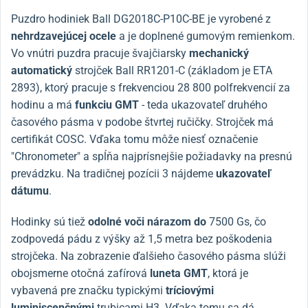
Puzdro hodiniek Ball DG2018C-P10C-BE je vyrobené z
nehrdzavejúcej ocele
a je doplnené gumovým remienkom.
Vo vnútri puzdra pracuje švajčiarsky
mechanický
automatický
strojček Ball RR1201-C (základom je ETA
2893), ktorý pracuje s frekvenciou 28 800 polfrekvencií za
hodinu a má
funkciu GMT
- teda ukazovateľ druhého
časového pásma v podobe štvrtej ručičky. Strojček má
certifikát COSC. Vďaka tomu môže niesť označenie
"Chronometer" a spĺňa najprísnejšie požiadavky na presnú
prevádzku. Na tradičnej pozícii 3 nájdeme
ukazovateľ
dátumu
.
Hodinky sú tiež
odolné voči nárazom do
7500 Gs, čo
zodpovedá pádu z výšky až 1,5 metra bez poškodenia
strojčeka. Na zobrazenie ďalšieho časového pásma slúži
obojsmerne otočná zafírová
luneta GMT
, ktorá je
vybavená pre značku typickými
tríciovými
luminiscenčnými
trubicami H3. Vďaka tomu sa dá