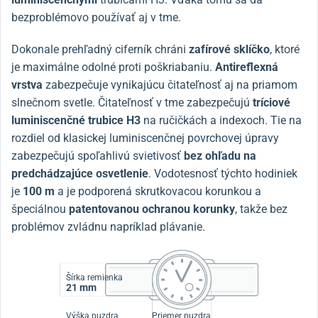
bezproblémovo používať aj v tme.
Dokonale prehľadný ciferník chráni
zafírové sklíčko
, ktoré
je maximálne odolné proti poškriabaniu.
Antireflexná
vrstva
zabezpečuje vynikajúcu čitateľnosť aj na priamom
slnečnom svetle. Čitateľnosť v tme zabezpečujú
tríciové
luminiscenčné trubice H3
na ručičkách a indexoch. Tie na
rozdiel od klasickej luminiscenčnej povrchovej úpravy
zabezpečujú spoľahlivú svietivosť
bez ohľadu na
predchádzajúce osvetlenie
. Vodotesnosť týchto hodiniek
je
100 m
a je podporená skrutkovacou korunkou a
špeciálnou
patentovanou ochranou korunky
, takže bez
problémov zvládnu napríklad plávanie.
Šírka remienka
21 mm
Výška puzdra
Priemer puzdra