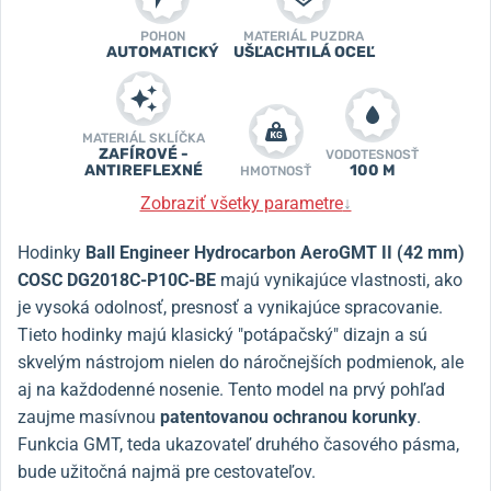
POHON
MATERIÁL PUZDRA
AUTOMATICKÝ
UŠĽACHTILÁ OCEĽ
MATERIÁL SKLÍČKA
ZAFÍROVÉ -
VODOTESNOSŤ
ANTIREFLEXNÉ
100 M
HMOTNOSŤ
Zobraziť všetky parametre
↓
Hodinky
Ball Engineer Hydrocarbon AeroGMT II (42 mm)
COSC DG2018C-P10C-BE
majú vynikajúce vlastnosti, ako
je vysoká odolnosť, presnosť a vynikajúce spracovanie.
Tieto hodinky majú klasický "potápačský" dizajn a sú
skvelým nástrojom nielen do náročnejších podmienok, ale
aj na každodenné nosenie. Tento model na prvý pohľad
zaujme masívnou
patentovanou ochranou korunky
.
Funkcia GMT, teda ukazovateľ druhého časového pásma,
bude užitočná najmä pre cestovateľov.