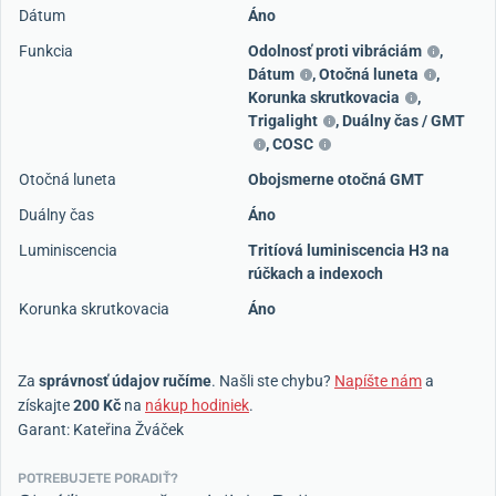
Dátum
Áno
Funkcia
Odolnosť proti vibráciám
,
Dátum
,
Otočná luneta
,
Korunka skrutkovacia
,
Trigalight
,
Duálny čas / GMT
,
COSC
Otočná luneta
Obojsmerne otočná GMT
Duálny čas
Áno
Luminiscencia
Tritíová luminiscencia H3 na
rúčkach a indexoch
Korunka skrutkovacia
Áno
Za
správnosť údajov ručíme
. Našli ste chybu?
Napíšte nám
a
získajte
200 Kč
na
nákup hodiniek
.
Garant: Kateřina Žváček
POTREBUJETE PORADIŤ?