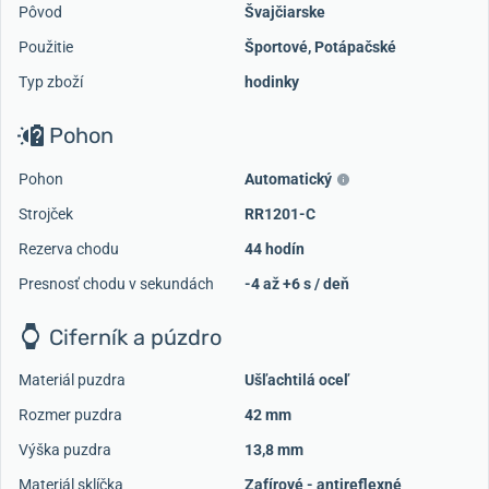
Pôvod
Švajčiarske
Použitie
Športové
,
Potápačské
Typ zboží
hodinky
Pohon
Pohon
Automatický
Strojček
RR1201-C
Rezerva chodu
44 hodín
Presnosť chodu v sekundách
-4 až +6 s / deň
Ciferník a púzdro
Materiál puzdra
Ušľachtilá oceľ
Rozmer puzdra
42 mm
Výška puzdra
13,8 mm
Materiál sklíčka
Zafírové - antireflexné