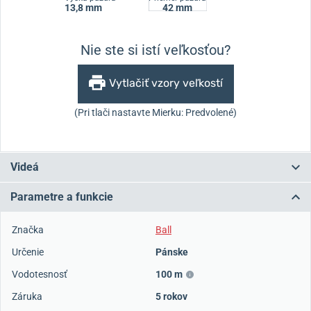
13,8 mm
42 mm
Nie ste si istí veľkosťou?
Vytlačiť vzory veľkostí
(Pri tlači nastavte Mierku: Predvolené)
Videá
Parametre a funkcie
Značka
Ball
Určenie
Pánske
Vodotesnosť
100 m
Záruka
5 rokov