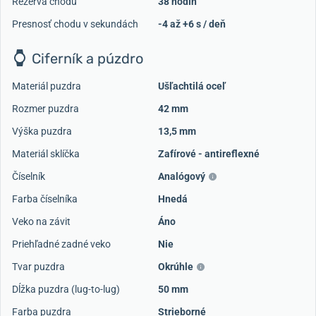
Rezerva chodu
38 hodín
Presnosť chodu v sekundách
-4 až +6 s / deň
Ciferník a púzdro
Materiál puzdra
Ušľachtilá oceľ
Rozmer puzdra
42 mm
Výška puzdra
13,5 mm
Materiál sklíčka
Zafírové - antireflexné
Číselník
Analógový
Farba číselníka
Hnedá
Veko na závit
Áno
Priehľadné zadné veko
Nie
Tvar puzdra
Okrúhle
Dĺžka puzdra (lug-to-lug)
50 mm
Farba puzdra
Strieborné