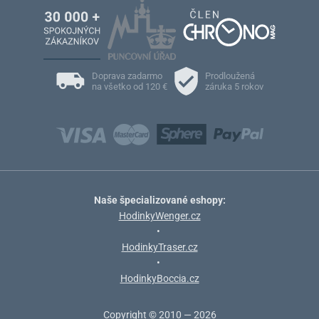
Doprava zadarmo
Prodloužená
na všetko od 120 €
záruka 5 rokov
Naše špecializované eshopy:
HodinkyWenger.cz
•
HodinkyTraser.cz
•
HodinkyBoccia.cz
Copyright © 2010 — 2026