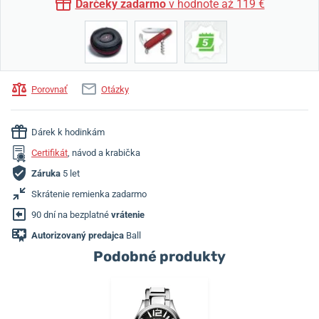
Darčeky zadarmo
v hodnote až 119 €
Porovnať
Otázky
Dárek k hodinkám
Certifikát
, návod a krabička
Záruka
5 let
Skrátenie remienka zadarmo
90 dní na bezplatné
vrátenie
Autorizovaný predajca
Ball
Podobné produkty