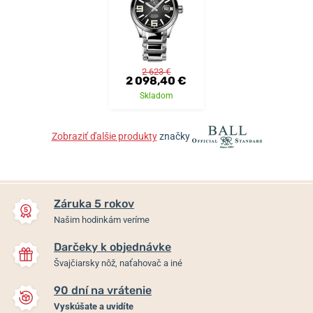
2 623 €
2 098,40 €
Skladom
Zobraziť ďalšie produkty
značky
Záruka 5 rokov
Našim hodinkám veríme
Darčeky k objednávke
Švajčiarsky nôž, naťahovač a iné
90 dní na vrátenie
Vyskúšate a uvidíte