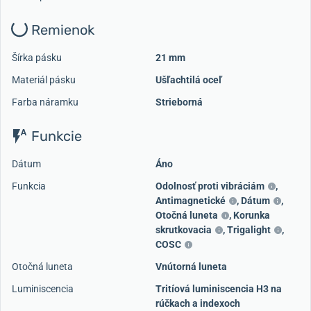
Remienok
Šírka pásku
21 mm
Materiál pásku
Ušľachtilá oceľ
Farba náramku
Strieborná
Funkcie
Dátum
Áno
Funkcia
Odolnosť proti vibráciám
,
Antimagnetické
,
Dátum
,
Otočná luneta
,
Korunka
skrutkovacia
,
Trigalight
,
COSC
Otočná luneta
Vnútorná luneta
Luminiscencia
Tritíová luminiscencia H3 na
rúčkach a indexoch