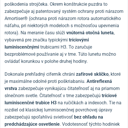
poškodenia strojčeka. Okrem konštrukcie puzdra to
zabezpečuje aj patentovaný systém ochrany proti nárazom
Amortiser® (ochrana proti nárazom rotora automatického
náťahu, pri niektorých modeloch s možnosťou upevnenia
rotora). Na meranie času slúži
vnútorná otočná luneta
,
vybavená pre značku typickými
tríciovými
luminiscenčnými
trubicami H3. To zaručuje
bezproblémové používanie aj v tme. Túto lunetu možno
ovládať korunkou v polohe druhej hodiny.
Dokonale prehľadný ciferník chráni
zafírové sklíčko
, ktoré
je maximálne odolné proti poškriabaniu.
Antireflexná
vrstva
zabezpečuje vynikajúcu čitateľnosť aj na priamom
slnečnom svetle. Čitateľnosť v tme zabezpečujú
tríciové
luminiscenčné trubice H3
na ručičkách a indexoch. Tie na
rozdiel od klasickej luminiscenčnej povrchovej úpravy
zabezpečujú spoľahlivú svietivosť
bez ohľadu na
predchádzajúce osvetlenie
. Vodotesnosť týchto hodiniek