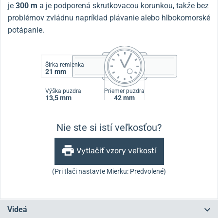
je
300 m
a je podporená skrutkovacou korunkou, takže bez
problémov zvládnu napríklad plávanie alebo hlbokomorské
potápanie.
Šírka remienka
21 mm
Výška puzdra
Priemer puzdra
13,5 mm
42 mm
Nie ste si istí veľkosťou?
Vytlačiť vzory veľkostí
(Pri tlači nastavte Mierku: Predvolené)
Videá