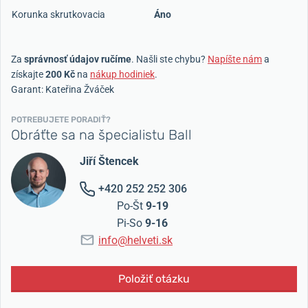
Korunka skrutkovacia
Áno
Za
správnosť údajov ručíme
. Našli ste chybu?
Napíšte nám
a
získajte
200 Kč
na
nákup hodiniek
.
Garant: Kateřina Žváček
POTREBUJETE PORADIŤ?
Obráťte sa na špecialistu Ball
Jiří Štencek
+420 252 252 306
Po-Št
9-19
Pi-So
9-16
info@helveti.sk
Položiť otázku