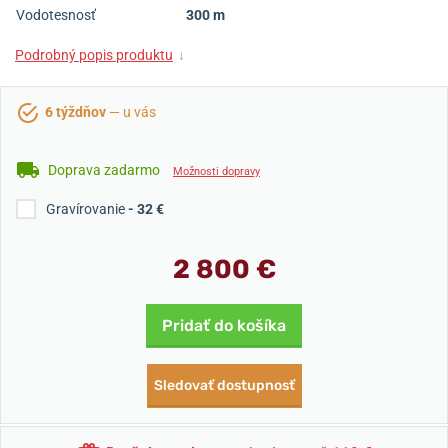
Vodotesnosť
300 m
Podrobný popis produktu
↓
6 týždňov
— u vás
Doprava zadarmo
Možnosti dopravy
Gravírovanie
- 32 €
2 800 €
Pridať do košíka
Sledovať dostupnosť