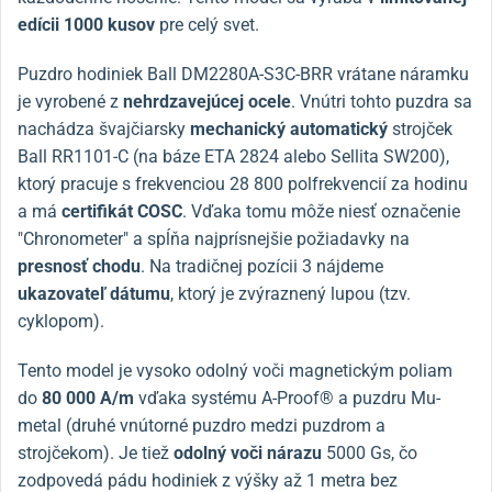
edícii 1000 kusov
pre celý svet.
Puzdro hodiniek Ball DM2280A-S3C-BRR vrátane náramku
je vyrobené z
nehrdzavejúcej ocele
. Vnútri tohto puzdra sa
nachádza švajčiarsky
mechanický automatický
strojček
Ball RR1101-C (na báze ETA 2824 alebo Sellita SW200),
ktorý pracuje s frekvenciou 28 800 polfrekvencií za hodinu
a má
certifikát COSC
. Vďaka tomu môže niesť označenie
"Chronometer" a spĺňa najprísnejšie požiadavky na
presnosť chodu
. Na tradičnej pozícii 3 nájdeme
ukazovateľ dátumu
, ktorý je zvýraznený lupou (tzv.
cyklopom).
Tento model je vysoko odolný voči magnetickým poliam
do
80 000 A/m
vďaka systému A-Proof® a puzdru Mu-
metal (druhé vnútorné puzdro medzi puzdrom a
strojčekom). Je tiež
odolný voči nárazu
5000 Gs, čo
zodpovedá pádu hodiniek z výšky až 1 metra bez