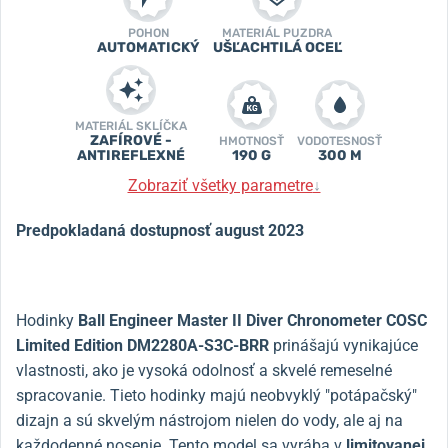
POHON
MATERIÁL PUZDRA
AUTOMATICKÝ
UŠĽACHTILÁ OCEĽ
MATERIÁL SKLÍČKA
ZAFÍROVÉ -
HMOTNOSŤ
VODOTESNOSŤ
ANTIREFLEXNÉ
190 G
300 M
Zobraziť všetky parametre
↓
Predpokladaná dostupnosť august 2023
Hodinky
Ball Engineer Master II Diver Chronometer COSC
Limited Edition DM2280A-S3C-BRR
prinášajú vynikajúce
vlastnosti, ako je vysoká odolnosť a skvelé remeselné
spracovanie. Tieto hodinky majú neobvyklý "potápačský"
dizajn a sú skvelým nástrojom nielen do vody, ale aj na
každodenné nosenie. Tento model sa vyrába v
limitovanej