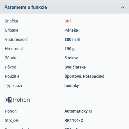
Parametre a funkcie
Značka
Ball
Určenie
Pánske
Vodotesnosť
300 m
Hmotnosť
190 g
Záruka
5 rokov
Pôvod
Švajčiarske
Použitie
Športové
,
Potápačské
Typ zboží
hodinky
Pohon
Pohon
Automatický
Strojček
RR1101-C