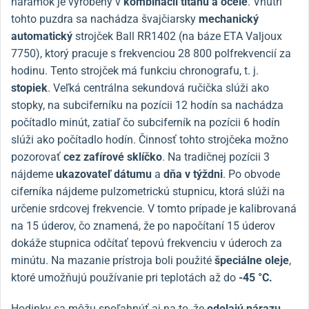
náramok je vyrobený v
kombinácii titánu a ocele
. Vnútri
tohto puzdra sa nachádza švajčiarsky
mechanický
automatický
strojček Ball RR1402 (na báze ETA Valjoux
7750), ktorý pracuje s frekvenciou 28 800 polfrekvencií za
hodinu. Tento strojček má funkciu chronografu, t. j.
stopiek
. Veľká centrálna sekundová ručička slúži ako
stopky, na subciferníku na pozícii 12 hodín sa nachádza
počítadlo minút, zatiaľ čo subciferník na pozícii 6 hodín
slúži ako počítadlo hodín. Činnosť tohto strojčeka možno
pozorovať
cez
zafírové sklíčko
. Na tradičnej pozícii 3
nájdeme
ukazovateľ dátumu
a
dňa v týždni
. Po obvode
ciferníka nájdeme pulzometrickú stupnicu, ktorá slúži na
určenie srdcovej frekvencie. V tomto prípade je kalibrovaná
na 15 úderov, čo znamená, že po napočítaní 15 úderov
dokáže stupnica odčítať tepovú frekvenciu v úderoch za
minútu. Na mazanie prístroja boli použité
špeciálne oleje
,
ktoré umožňujú používanie pri teplotách až do
-45 °C.
Hodinky sa môžu spoľahnúť aj na to, že
odolajú nárazu