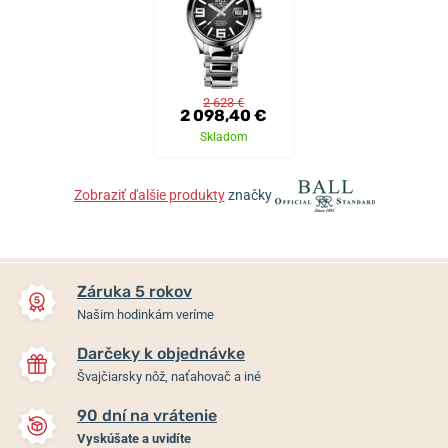
2 623 €
2 098,40 €
Skladom
Zobraziť ďalšie produkty
značky
Záruka 5 rokov
Našim hodinkám veríme
Darčeky k objednávke
Švajčiarsky nôž, naťahovač a iné
90 dní na vrátenie
Vyskúšate a uvidíte