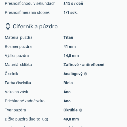
Presnosť chodu v sekundách
±15 s / deň
Presnosť merania stopiek
1/1 sek.
Ciferník a púzdro
Materiál puzdra
Titán
Rozmer puzdra
41 mm
Výška puzdra
14,8 mm
Materiál sklíčka
Zafírové - antireflexné
Číselník
Analógový
Farba číselníka
Biela
Veko na závit
Áno
Priehľadné zadné veko
Áno
Tvar puzdra
Okrúhle
Dĺžka puzdra (lug-to-lug)
49,8 mm