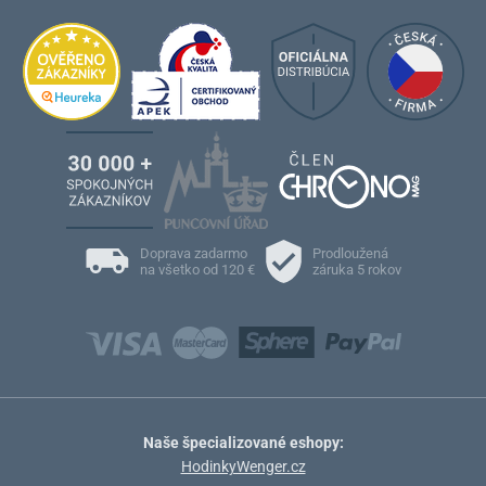
Doprava zadarmo
Prodloužená
na všetko od 120 €
záruka 5 rokov
Naše špecializované eshopy:
HodinkyWenger.cz