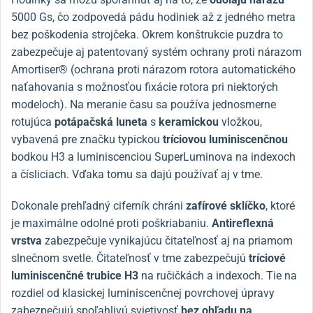
5000 Gs, čo zodpovedá pádu hodiniek až z jedného metra
bez poškodenia strojčeka. Okrem konštrukcie puzdra to
zabezpečuje aj patentovaný systém ochrany proti nárazom
Amortiser® (ochrana proti nárazom rotora automatického
naťahovania s možnosťou fixácie rotora pri niektorých
modeloch). Na meranie času sa používa jednosmerne
rotujúca
potápačská luneta
s
keramickou
vložkou,
vybavená pre značku typickou
tríciovou luminiscenčnou
bodkou H3 a luminiscenciou SuperLuminova na indexoch
a čísliciach. Vďaka tomu sa dajú používať aj v tme.
Dokonale prehľadný ciferník chráni
zafírové sklíčko
, ktoré
je maximálne odolné proti poškriabaniu.
Antireflexná
vrstva
zabezpečuje vynikajúcu čitateľnosť aj na priamom
slnečnom svetle. Čitateľnosť v tme zabezpečujú
tríciové
luminiscenčné trubice H3
na ručičkách a indexoch. Tie na
rozdiel od klasickej luminiscenčnej povrchovej úpravy
zabezpečujú spoľahlivú svietivosť
bez ohľadu na