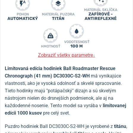
MATERIÁL SKLÍČKA
ZAFÍROVÉ -
POHON
MATERIÁL PUZDRA
AUTOMATICKÝ
TITÁN
ANTIREFLEXNÉ
VODOTESNOSŤ
100 M
HMOTNOSŤ
Zobraziť všetky parametre
↓
Limitovaná edícia hodiniek Ball Roadmaster Rescue
Chronograph (41 mm) DC3030C-S2-WH
má vynikajúce
vlastnosti, ako je vysoká odolnosť a skvelé spracovanie.
Tieto hodinky majú "potápačský" dizajn a sú skvelým
nástrojom nielen do drsnejších podmienok, ale aj na
každodenné nosenie. Tento model sa vyrába v
limitovanej
edícii 1000 kusov
pre celý svet.
Puzdro hodiniek Ball DC3030C-S2-WH je vyrobené z
titánu
,