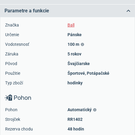
Parametre a funkcie
Značka
Ball
Určenie
Pánske
Vodotesnosť
100 m
Záruka
5 rokov
Pôvod
Švajčiarske
Použitie
Športové
,
Potápačské
Typ zboží
hodinky
Pohon
Pohon
Automatický
Strojček
RR1402
Rezerva chodu
48 hodín