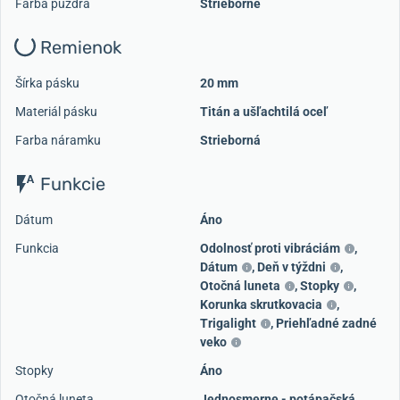
Farba puzdra
Strieborné
Remienok
Šírka pásku
20 mm
Materiál pásku
Titán a ušľachtilá oceľ
Farba náramku
Strieborná
Funkcie
Dátum
Áno
Funkcia
Odolnosť proti vibráciám
,
Dátum
,
Deň v týždni
,
Otočná luneta
,
Stopky
,
Korunka skrutkovacia
,
Trigalight
,
Priehľadné zadné
veko
Stopky
Áno
Otočná luneta
Jednosmerne - potápačská