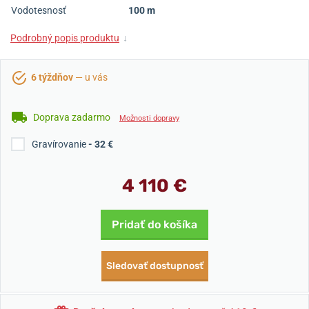
Vodotesnosť
100 m
Podrobný popis produktu
↓
6 týždňov
— u vás
Doprava zadarmo
Možnosti dopravy
Gravírovanie
- 32 €
4 110 €
Pridať do košíka
Sledovať dostupnosť