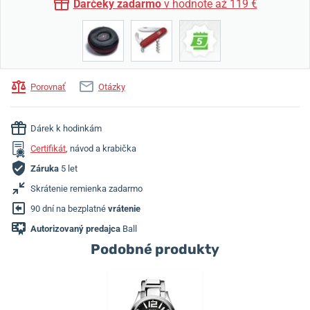
Darčeky zadarmo
v hodnote až 119 €
Porovnať
Otázky
Dárek k hodinkám
Certifikát
, návod a krabička
Záruka
5 let
Skrátenie remienka zadarmo
90 dní na bezplatné
vrátenie
Autorizovaný predajca
Ball
Podobné produkty