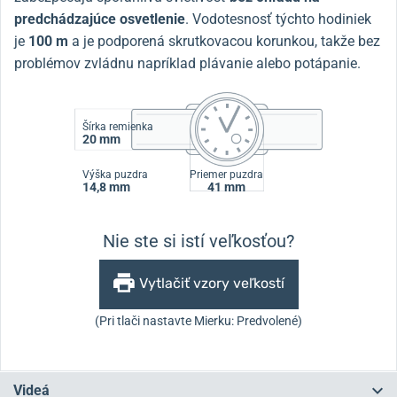
predchádzajúce osvetlenie
. Vodotesnosť týchto hodiniek
je
100 m
a je podporená skrutkovacou korunkou, takže bez
problémov zvládnu napríklad plávanie alebo potápanie.
Šírka remienka
20 mm
Výška puzdra
Priemer puzdra
14,8 mm
41 mm
Nie ste si istí veľkosťou?
Vytlačiť vzory veľkostí
(Pri tlači nastavte Mierku: Predvolené)
Videá