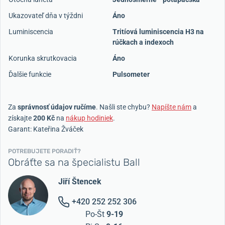
Ukazovateľ dňa v týždni
Áno
Luminiscencia
Tritíová luminiscencia H3 na
rúčkach a indexoch
Korunka skrutkovacia
Áno
Ďalšie funkcie
Pulsometer
Za
správnosť údajov ručíme
. Našli ste chybu?
Napíšte nám
a
získajte
200 Kč
na
nákup hodiniek
.
Garant: Kateřina Žváček
POTREBUJETE PORADIŤ?
Obráťte sa na špecialistu Ball
Jiří Štencek
+420 252 252 306
Po-Št
9-19