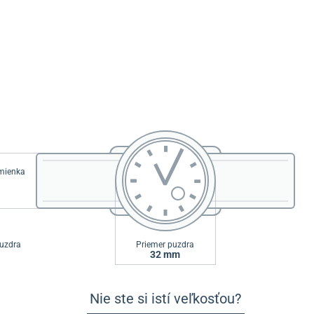
emienka
uzdra
Priemer puzdra
32 mm
Nie ste si istí veľkosťou?