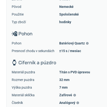
Pôvod
Nemecké
Použitie
Spoločenské
Typ zboží
hodinky
Pohon
Pohon
Batériový Quartz
Presnosť chodu v sekundách
±15 s / mesiac
Ciferník a púzdro
Materiál puzdra
Titán s PVD úpravou
Rozmer puzdra
32 mm
Výška puzdra
7 mm
Materiál sklíčka
Zafírové
Číselník
Analógový