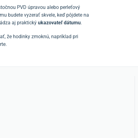
stočnou PVD úpravou alebo perleťový
ému budete vyzerať skvele, keď pôjdete na
hádza aj praktický
ukazovateľ dátumu
.
ať, že hodinky zmoknú, napríklad pri
rte.