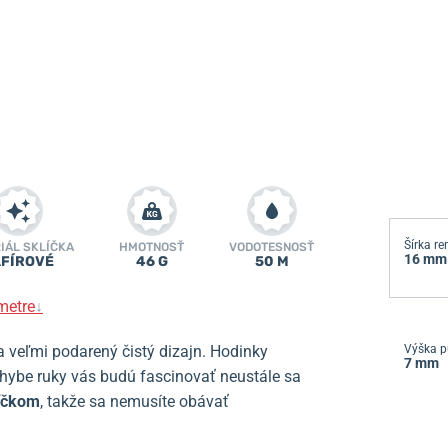
Šírka r
IÁL SKLÍČKA
HMOTNOSŤ
VODOTESNOSŤ
16 mm
FÍROVÉ
46 G
50 M
metre
↓
 veľmi podarený čistý dizajn. Hodinky
Výška p
7 mm
ybe ruky vás budú fascinovať neustále sa
líčkom
, takže sa nemusíte obávať