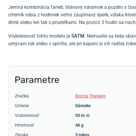
Jemná kombinácia farieb, titánový náramok a puzdro s čia
ciferník robia z hodiniek veľmi zaujímavý šperk, vďaka ktor
drink alebo len tak s priateľkami. Na pozícii 3 hodín sa nac
Vodotesnosť tohto modelu je
5ATM
. Nemusíte sa teda obáv
umývaní rúk alebo v sprche, ale pri kúpaní si ich radšej zobe
Parametre
Značka
Boccia Titanium
Určenie
Dámske
Vodotesnosť
50 m
Hmotnosť
46 g
Záruka
5 rokov