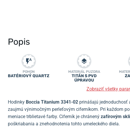
Popis
POHON
MATERIÁL PUZDRA
MATER
BATÉRIOVÝ QUARTZ
TITÁN S PVD
ZA
ÚPRAVOU
Zobraziť všetky para
Hodinky
Boccia Titanium 3341-02
prinášajú jednoduchosť a
zaujmú výnimočným perleťovým ciferníkom. Pri každom poh
meniace trblietavé farby. Ciferník je chránený
zafírovým sk
poškriabania a znehodnotenia tohto umeleckého diela.