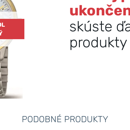
ukonče
skúste ď
OL
Ý
produkty 
PODOBNÉ PRODUKTY