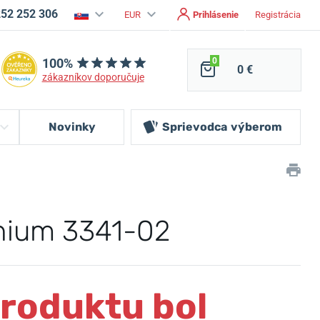
252 252 306
EUR
Prihlásenie
Registrácia
100%
0
0 €
zákazníkov doporučuje
Novinky
Sprievodca
výberom
anium 3341-02
produktu bol