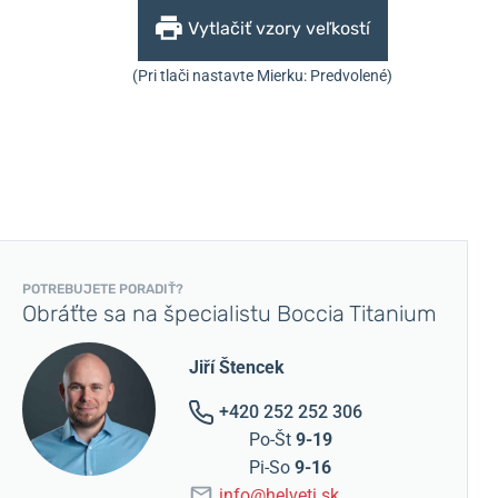
Vytlačiť vzory veľkostí
(Pri tlači nastavte Mierku: Predvolené)
POTREBUJETE PORADIŤ?
Obráťte sa na špecialistu Boccia Titanium
Jiří Štencek
+420 252 252 306
Po-Št
9-19
Pi-So
9-16
info@helveti.sk