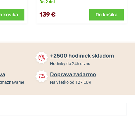
Do 2 dní
139 €
o košíka
Do košíka
+2500 hodiniek skladom
Hodinky do 24h u vás
va
Doprava zadarmo
rozmaznávame
Na všetko od 127 EUR