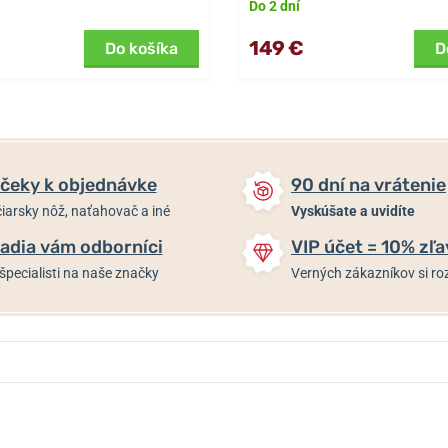
Do 2 dní
149 €
Do košíka
D
čeky k objednávke
90 dní na vrátenie
iarsky nôž, naťahovač a iné
Vyskúšate a uvidíte
adia vám odborníci
VIP účet = 10% zľa
špecialisti na naše značky
Verných zákazníkov si 