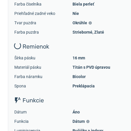
Farba číselníka
Biela perleť
Priehľadné zadné veko
Nie
Tvar puzdra
Okrúhle
Farba puzdra
Strieborné
,
Zlaté
Remienok
Šírka pásku
16 mm
Materiál pásku
Titán s PVD úpravou
Farba náramku
Bicolor
Spona
Preklápacia
Funkcie
Dátum
Áno
Funkcia
Dátum
Luminiscencia
Ručičky a indexy