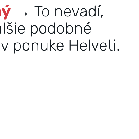
ný
→ To nevadí,
alšie podobné
v ponuke Helveti.