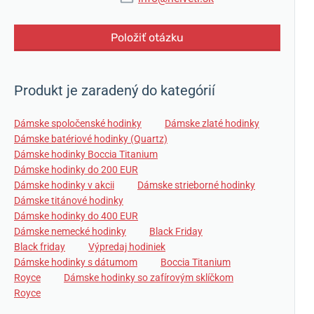
Položiť otázku
Produkt je zaradený do kategórií
Dámske spoločenské hodinky
Dámske zlaté hodinky
Dámske batériové hodinky (Quartz)
Dámske hodinky Boccia Titanium
Dámske hodinky do 200 EUR
Dámske hodinky v akcii
Dámske strieborné hodinky
Dámske titánové hodinky
Dámske hodinky do 400 EUR
Dámske nemecké hodinky
Black Friday
Black friday
Výpredaj hodiniek
Dámske hodinky s dátumom
Boccia Titanium
Royce
Dámske hodinky so zafírovým sklíčkom
Royce