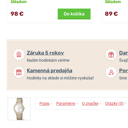
Skladom
Skladom
98 €
89 €
Do košíka
Záruka 5 rokov
Dar
Našim hodinkám veríme
Švajč
Kamenná predajňa
Por
Hodinky na sklade si môžete vyskúšať
Sme 
↓
↓
↓
↓
Popis
Parametre
O značke
Otázky (0)