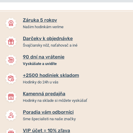
NA PREDAJNI
NA PREDAJNI
Záruka 5 rokov
Našim hodinkám veríme
Darčeky k objednávke
Švajčiarsky nôž, naťahovač a iné
90 dní na vrátenie
Vyskúšate a uvidíte
+2500 hodiniek skladom
Certina DS-8 Gent Quartz
Certina DS-8 Lady
Hodinky do 24h u vás
C045.410.22.031.00
Moonphase
C045.223.22.111.00
Kamenná predajňa
Hodinky na sklade si môžete vyskúšať
Skladom
Skladom
535 €
530 €
Poradia vám odborníci
Sme špecialisti na naše značky
VIP účet = 10% zľava