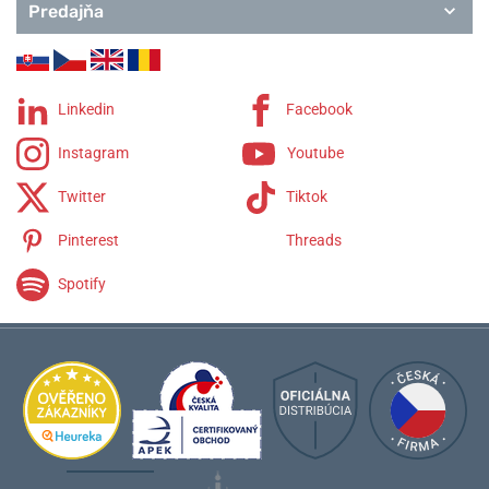
Predajňa
DS-1
DS-2
DS-6
DS-8
DS-7
Linkedin
Facebook
DS Action
Instagram
Youtube
DS Caimano
DS Powermatic 80
Twitter
Tiktok
DS Chronograph
Pinterest
Threads
Spotify