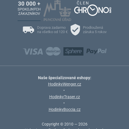
Doprava zadarmo
Prodloužená
na všetko od 120 €
záruka 5 rokov
Naše špecializované eshopy:
HodinkyWenger.cz
•
HodinkyTraser.cz
•
HodinkyBoccia.cz
Copyright © 2010 — 2026