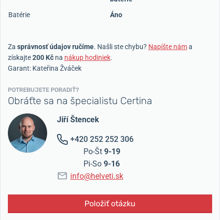
Batérie
Áno
Za
správnosť údajov ručíme
. Našli ste chybu?
Napíšte nám
a
získajte
200 Kč
na
nákup hodiniek
.
Garant: Kateřina Žváček
POTREBUJETE PORADIŤ?
Obráťte sa na špecialistu Certina
Jiří Štencek
+420 252 252 306
Po-Št
9-19
Pi-So
9-16
info@helveti.sk
Položiť otázku