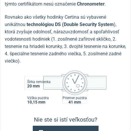
týmto certifikátom nesú označenie
Chronometer
.
Rovnako ako všetky hodinky Certina sú vybavené
unikátnou
technológiou DS (Double Security System
),
ktorá zvyšuje odolnosť, nárazuvzdornosť a spoľahlivosť
vodotesnosti hodiniek (1. zosilnené zafírové sklíčko, 2.
tesnenie na hriadeli korunky, 3. dvojité tesnenie na korunke,
4. špeciálne tesnenie zadného viečka, 5. zosilnené zadné
viečko).
Šírka remienka
20 mm
Výška puzdra
Priemer puzdra
10,15 mm
41 mm
Nie ste si istí veľkosťou?