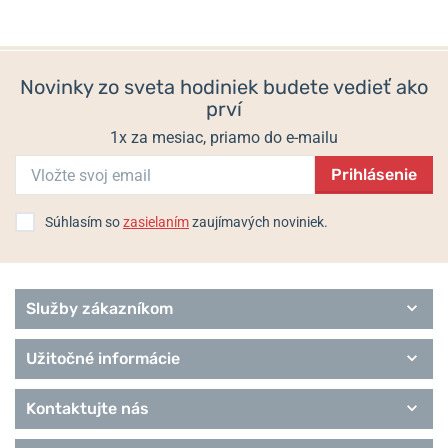
Concept vylepšená, aby poskytovala ešte lepšiu ochranu vybraných
modelov.
Korytnačí pancier
symbolizuje robustnosť a odolnosť –
vlastnosti, ktoré bez výnimky majú všetky hodinky Certina. Nie je
preto prekvapením, že korytnačí pancier je od 60. rokov 20. storočia
Novinky zo sveta hodiniek budete vedieť ako
charakteristickým symbolom značky. Dodnes sa tento
prví
charakteristický emblém nachádza takmer na všetkých hodinkách
Certina a tiež v logu značky.
1x za mesiac, priamo do e-mailu
Prihlásenie
Od roku 2017 prechádzajú každé quartzové hodinky Certina
kontrolou presnosti chodu a disponujú
certifikáciou C.O.S.C.
a
označením
chronometer
s maximálnou odchýlkou ​​
+- 10 sekúnd za
Súhlasím so
zasielaním
zaujímavých noviniek.
rok a +- 0,07 sekúnd za deň
.
Helveti.cz je
autorizovaným predajcom
, špecialistom
a certifikovaným expertom značky Certina.
Služby zákazníkom
Informácie o výrobcovi:
Certina SA, Chemin des Tourelles 17, 2400
Užitočné informácie
Le Locle, Švajčiarsko / info@certina.com
Populárne modelové rady Certina
Kontaktujte nás
DS Podium