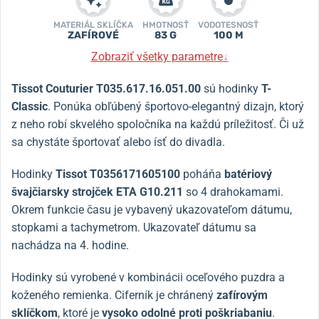
MATERIÁL SKLÍČKA
HMOTNOSŤ
VODOTESNOSŤ
ZAFÍROVÉ
83 G
100 M
Zobraziť všetky parametre
↓
Tissot Couturier T035.617.16.051.00
sú hodinky
T-
Classic
. Ponúka obľúbený športovo-elegantný dizajn, ktorý
z neho robí skvelého spoločníka na každú príležitosť. Či už
sa chystáte športovať alebo ísť do divadla.
Hodinky
Tissot T0356171605100
poháňa
batériový
švajčiarsky strojček ETA G10.211
so 4 drahokamami.
Okrem funkcie času je vybavený ukazovateľom dátumu,
stopkami a tachymetrom. Ukazovateľ dátumu sa
nachádza na 4. hodine.
Hodinky sú vyrobené v kombinácii oceľového puzdra a
koženého remienka. Ciferník je chránený
zafírovým
sklíčkom
, ktoré je
vysoko odolné proti poškriabaniu
.