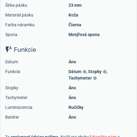
Šírka pásku
23 mm
Materiál pásku
Koža
Farba náramku
Čierna
Spona
Motýľová spona
Funkcie
Dátum
Áno
Funkcia
Dátum
,
Stopky
,
Tachymeter
Stopky
Áno
Tachymeter
Áno
Luminiscencia
Ručičky
Batérie
Áno
Za
správnosť údajov ručíme
. Našli ste chybu?
Napíšte nám
a