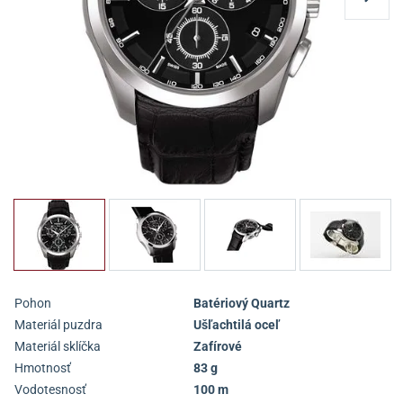
Pohon
Batériový Quartz
Materiál puzdra
Ušľachtilá oceľ
Materiál sklíčka
Zafírové
Hmotnosť
83 g
Vodotesnosť
100 m