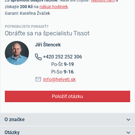
získajte
200 Kč
na
nákup hodiniek
.
Garant: Kateřina Žváček
POTREBUJETE PORADIŤ?
Obráťte sa na špecialistu Tissot
Jiří Štencek
+420 252 252 306
Po-Št
9-19
Pi-So
9-16
info@helveti.sk
Položiť otázku
O značke
Tissot je značka s
tradíciou
od roku 1853 a v súčasnosti ide o
Otázky