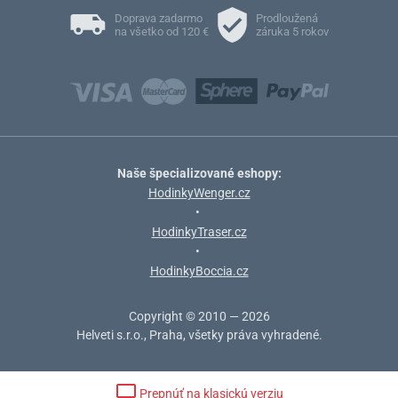
Doprava zadarmo
Prodloužená
na všetko od 120 €
záruka 5 rokov
Naše špecializované eshopy:
HodinkyWenger.cz
•
HodinkyTraser.cz
•
HodinkyBoccia.cz
Copyright © 2010 — 2026
Helveti s.r.o., Praha, všetky práva vyhradené.
Prepnúť na klasickú verziu