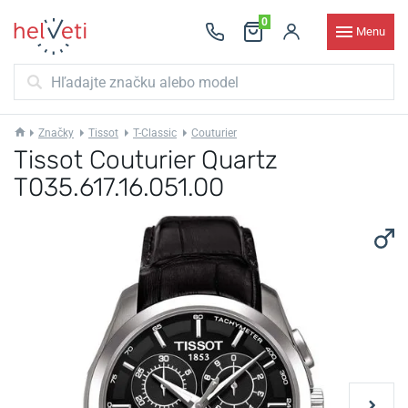
0
Menu
Značky
Tissot
T-Classic
Couturier
Tissot Couturier Quartz
T035.617.16.051.00