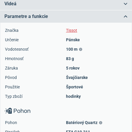
Videá
Parametre a funkcie
Značka
Tissot
Určenie
Pánske
Vodotesnosť
100 m
Hmotnosť
83 g
Záruka
5 rokov
Pôvod
Švajčiarske
Použitie
Športové
Typ zboží
hodinky
Pohon
Pohon
Batériový Quartz
Strojček
ETA G10.211