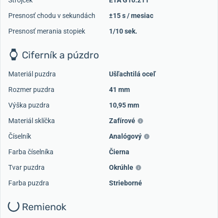
Presnosť chodu v sekundách
±15 s / mesiac
Presnosť merania stopiek
1/10 sek.
Ciferník a púzdro
Materiál puzdra
Ušľachtilá oceľ
Rozmer puzdra
41 mm
Výška puzdra
10,95 mm
Materiál sklíčka
Zafírové
Číselník
Analógový
Farba číselníka
Čierna
Tvar puzdra
Okrúhle
Farba puzdra
Strieborné
Remienok