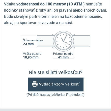
Vďaka
vodotesnosti do 100 metrov (10 ATM
) nemusíte
hodinky sťahovať z ruky ani pri plávaní alebo šnorchlovaní.
Bude skvelým partnerom nielen na každodenné nosenie,
ale aj na športovanie vo vode a na súši.
Šírka remienka
23 mm
Výška puzdra
Priemer puzdra
10,95 mm
41 mm
Nie ste si istí veľkosťou?
Vytlačiť vzory veľkostí
(Pri tlači nastavte Mierku: Predvolené)