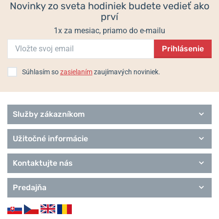
Novinky zo sveta hodiniek budete vedieť ako
Informácie o výrobcovi:
Tissot SA, Chemin des tourelles 17, 2400 Le
prví
Locle, Švajčiarsko / info@tissot.ch
1x za mesiac, priamo do e-mailu
Prihlásenie
Populárne modelové rady Tissot
Touch Collection
Súhlasím so
zasielaním
zaujímavých noviniek.
Special Collection
T-Sport
T-Classic
Heritage
Služby zákazníkom
T-Lady
T-Pocket
Užitočné informácie
T-Gold
Remienky Tissot
Kontaktujte nás
Predajňa