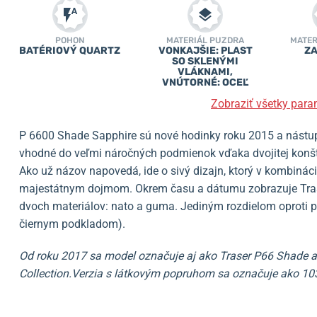
POHON
MATERIÁL PUZDRA
MATER
BATÉRIOVÝ QUARTZ
VONKAJŠIE: PLAST
ZA
SO SKLENÝMI
VLÁKNAMI,
VNÚTORNÉ: OCEĽ
Zobraziť všetky para
P 6600 Shade Sapphire sú nové hodinky roku 2015 a nást
vhodné do veľmi náročných podmienok vďaka dvojitej konštr
Ako už názov napovedá, ide o sivý dizajn, ktorý v kombinác
majestátnym dojmom. Okrem času a dátumu zobrazuje Trase
dvoch materiálov: nato a guma. Jediným rozdielom oproti p
čiernym podkladom).
Od roku 2017 sa model označuje aj ako Traser P66 Shade a 
Collection.
Verzia s látkovým popruhom sa označuje ako 10