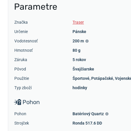
Parametre
Značka
Traser
Určenie
Pánske
Vodotesnosť
200 m
Hmotnosť
80 g
Záruka
5 rokov
Pôvod
Švajčiarske
Použitie
Športové
,
Potápačské
,
Vojensk
Typ zboží
hodinky
Pohon
Pohon
Batériový Quartz
Strojček
Ronda 517.6 DD