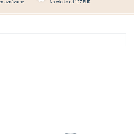
rozmaznávame
Na všetko od 127 EUR