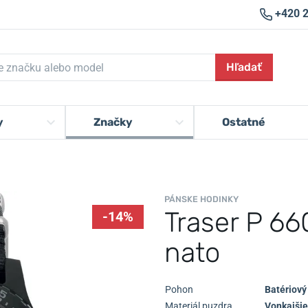
+420 
Hľadať
y
Značky
Ostatné
PÁNSKE HODINKY
Traser P 6
-14%
nato
Pohon
Batériový
Materiál puzdra
Vonkajšie