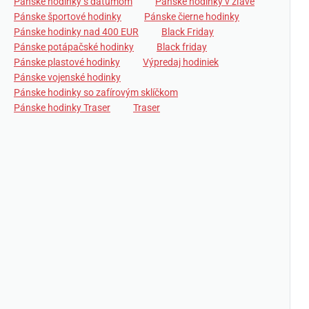
Pánske hodinky s dátumom
Pánske hodinky v zľave
Pánske športové hodinky
Pánske čierne hodinky
Pánske hodinky nad 400 EUR
Black Friday
Pánske potápačské hodinky
Black friday
Pánske plastové hodinky
Výpredaj hodiniek
Pánske vojenské hodinky
Pánske hodinky so zafírovým sklíčkom
Pánske hodinky Traser
Traser