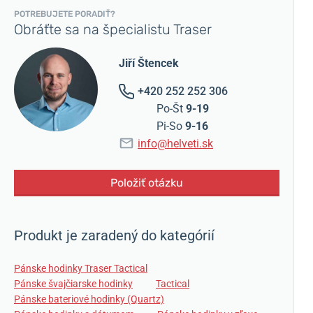
POTREBUJETE PORADIŤ?
Obráťte sa na špecialistu Traser
Jiří Štencek
+420 252 252 306
Po-Št
9-19
Pi-So
9-16
info@helveti.sk
Položiť otázku
Produkt je zaradený do kategórií
Pánske hodinky Traser Tactical
Pánske švajčiarske hodinky
Tactical
Pánske bateriové hodinky (Quartz)