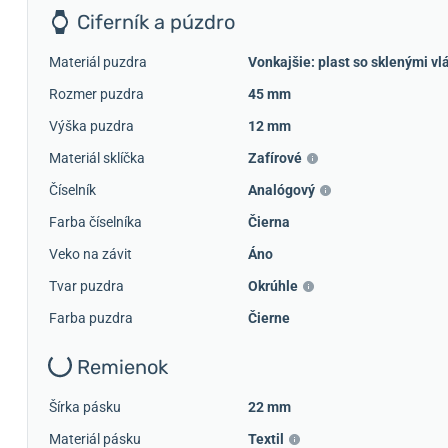
Ciferník a púzdro
Materiál puzdra
Vonkajšie: plast so sklenými vl
Rozmer puzdra
45 mm
Výška puzdra
12 mm
Materiál sklíčka
Zafírové
Číselník
Analógový
Farba číselníka
Čierna
Veko na závit
Áno
Tvar puzdra
Okrúhle
Farba puzdra
Čierne
Remienok
Šírka pásku
22 mm
Materiál pásku
Textil