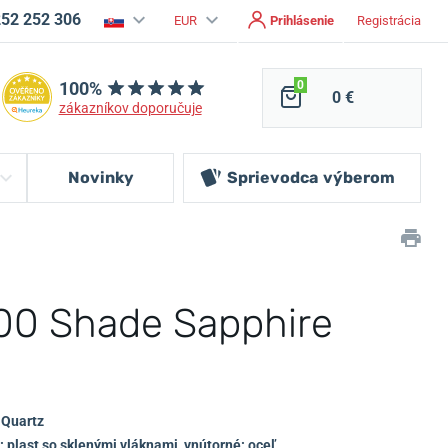
252 252 306
EUR
Prihlásenie
Registrácia
100%
0
0 €
zákazníkov doporučuje
Novinky
Sprievodca
výberom
600 Shade Sapphire
 Quartz
: plast so sklenými vláknami, vnútorné: oceľ