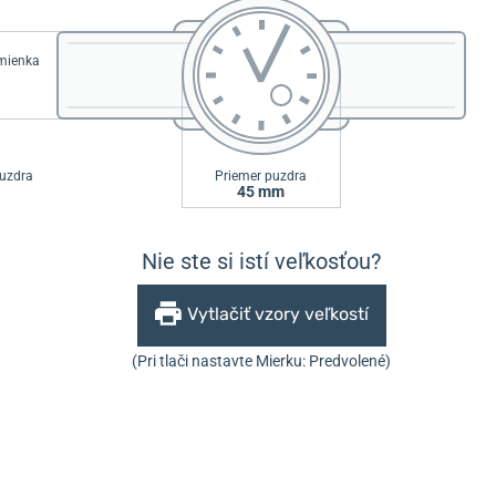
emienka
uzdra
Priemer puzdra
45 mm
Nie ste si istí veľkosťou?
Vytlačiť vzory veľkostí
(Pri tlači nastavte Mierku: Predvolené)