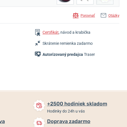
Porovnať
Otázky
Certifikát
, návod a krabička
909,81 €
615,81 €
572,11 €
Skrátenie remienka zadarmo
790,81 €
553,81 €
514,11 €
Skladom
Skladom
Skladom
Autorizovaný predajca
Traser
+2500 hodiniek skladom
Hodinky do 24h u vás
va
Doprava zadarmo