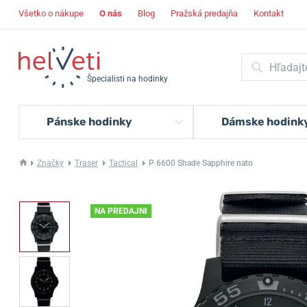
Všetko o nákupe
O nás
Blog
Pražská predajňa
Kontakt
Špecialisti na hodinky
Pánske hodinky
Dámske hodink
Značky
Traser
Tactical
P 6600 Shade Sapphire nato
NA PREDAJNI