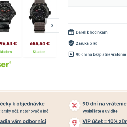
Dárek k hodinkám
766,79 €
096,54 €
655,54 €
1 251,49 €
Záruka
5 let
671,79 €
Skladom
Skladom
Skladom
Skladom
90 dní na bezplatné
vrátenie
čeky k objednávke
90 dní na vrátenie
iarsky nôž, naťahovač a iné
Vyskúšate a uvidíte
adia vám odborníci
VIP účet = 10% zľa