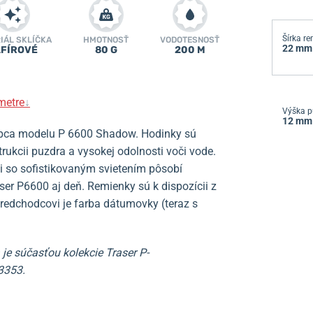
Šírka r
IÁL SKLÍČKA
HMOTNOSŤ
VODOTESNOSŤ
22 mm
FÍROVÉ
80 G
200 M
metre
↓
Výška p
12 mm
upca modelu P 6600 Shadow. Hodinky sú
ukcii puzdra a vysokej odolnosti voči vode.
ii so sofistikovaným svietením pôsobí
r P6600 aj deň. Remienky sú k dispozícii z
redchodcovi je farba dátumovky (teraz s
je súčasťou kolekcie Traser P-
3353.