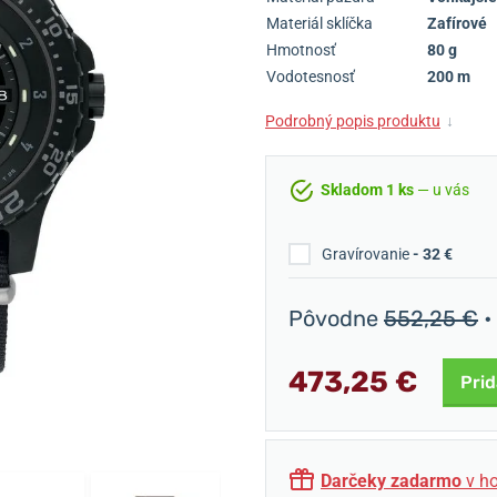
Materiál sklíčka
Zafírové
Hmotnosť
80 g
Vodotesnosť
200 m
Podrobný popis produktu
↓
Skladom 1 ks
— u vás
Gravírovanie
- 32 €
Pôvodne
552,25 €
•
473,25 €
Prid
Darčeky zadarmo
v ho