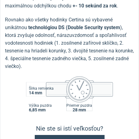
maximálnou odchýlkou chodu
+- 10 sekúnd za rok
.
Rovnako ako všetky hodinky Certina sú vybavené
unikátnou
technológiou DS (Double Security system
),
ktorá zvyšuje odolnosť, nárazuvzdornosť a spoľahlivosť
vodotesnosti hodiniek (1. zosilnené zafírové sklíčko, 2.
tesnenie na hriadeli korunky, 3. dvojité tesnenie na korunke,
4. špeciálne tesnenie zadného viečka, 5. zosilnené zadné
viečko).
Šírka remienka
14 mm
Výška puzdra
Priemer puzdra
6,85 mm
28 mm
Nie ste si istí veľkosťou?