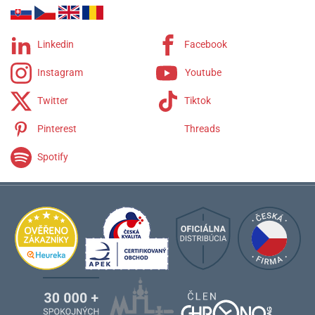
DS-6
DS-8
DS-7
Linkedin
Facebook
DS Action
Instagram
Youtube
DS Caimano
DS Powermatic 80
Twitter
Tiktok
DS Chronograph
Pinterest
Threads
Spotify