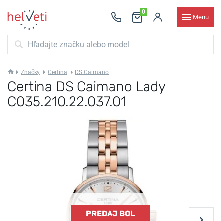
0
Menu
Značky
Certina
DS Caimano
Certina DS Caimano Lady
C035.210.22.037.01
PREDAJ BOL