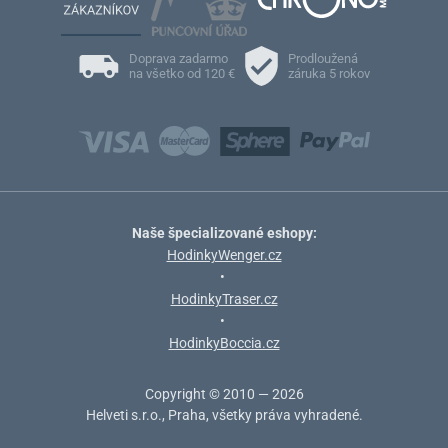
Doprava zadarmo
Prodloužená
na všetko od 120 €
záruka 5 rokov
Naše špecializované eshopy:
HodinkyWenger.cz
•
HodinkyTraser.cz
•
HodinkyBoccia.cz
Copyright © 2010 — 2026
Helveti s.r.o., Praha, všetky práva vyhradené.