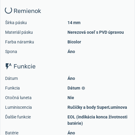
Remienok
Šírka pásku
14 mm
Materiál pásku
Nerezová oceľ s PVD úpravou
Farba náramku
Bicolor
Spona
Áno
Funkcie
Dátum
Áno
Funkcia
Dátum
Otočná luneta
Nie
Luminiscencia
Ručičky a body SuperLuminova
Ďalšie funkcie
EOL (indikácia konca životnosti
batérie)
Batérie
Áno