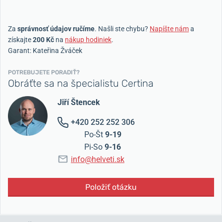
Za
správnosť údajov ručíme
. Našli ste chybu?
Napíšte nám
a
získajte
200 Kč
na
nákup hodiniek
.
Garant: Kateřina Žváček
POTREBUJETE PORADIŤ?
Obráťte sa na špecialistu Certina
Jiří Štencek
+420 252 252 306
Po-Št
9-19
Pi-So
9-16
info@helveti.sk
Položiť otázku