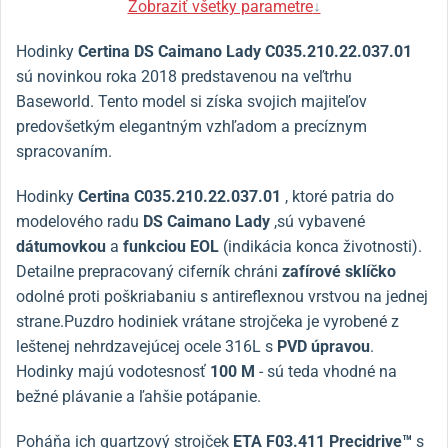
Zobraziť všetky parametre
↓
Hodinky
Certina DS Caimano Lady
C035.210.22.037.01
sú novinkou roka 2018 predstavenou na veľtrhu
Baseworld. Tento model si získa svojich majiteľov
predovšetkým elegantným vzhľadom a precíznym
spracovaním.
Hodinky
Certina
C035.210.22.037.01
, ktoré patria do
modelového radu
DS Caimano Lady
,
sú vybavené
dátumovkou
a
funkciou EOL
(indikácia konca životnosti).
Detailne prepracovaný ciferník chráni
zafírové sklíčko
odolné proti poškriabaniu
s antireflexnou vrstvou na jednej
strane.
Puzdro hodiniek vrátane strojčeka je vyrobené z
leštenej nehrdzavejúcej ocele 316L s
PVD úpravou
.
Hodinky majú vodotesnosť
100 M
- sú teda vhodné na
bežné plávanie a ľahšie potápanie.
Poháňa ich quartzový strojček
ETA F03.411 Precidrive™
s