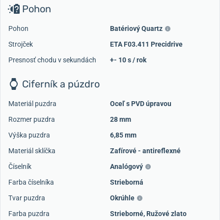
Pohon
Pohon
Batériový Quartz
Strojček
ETA F03.411 Precidrive
Presnosť chodu v sekundách
+- 10 s / rok
Ciferník a púzdro
Materiál puzdra
Oceľ s PVD úpravou
Rozmer puzdra
28 mm
Výška puzdra
6,85 mm
Materiál sklíčka
Zafírové - antireflexné
Číselník
Analógový
Farba číselníka
Strieborná
Tvar puzdra
Okrúhle
Farba puzdra
Strieborné
,
Ružové zlato