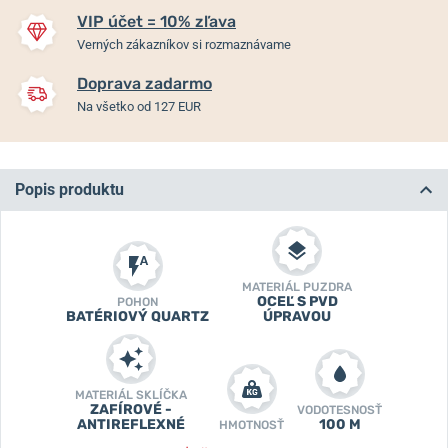
VIP účet = 10% zľava
Verných zákazníkov si rozmaznávame
Doprava zadarmo
Na všetko od 127 EUR
Popis produktu
MATERIÁL PUZDRA
OCEĽ S PVD
POHON
BATÉRIOVÝ QUARTZ
ÚPRAVOU
MATERIÁL SKLÍČKA
ZAFÍROVÉ -
VODOTESNOSŤ
ANTIREFLEXNÉ
100 M
HMOTNOSŤ