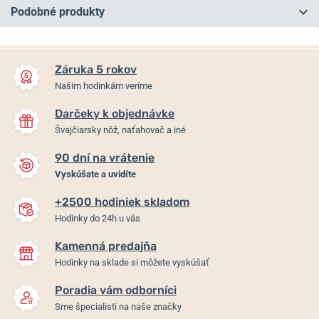
Podobné produkty
NA PREDAJNI
Záruka 5 rokov
Našim hodinkám veríme
Darčeky k objednávke
Švajčiarsky nôž, naťahovač a iné
90 dní na vrátenie
Vyskúšate a uvidíte
+2500 hodiniek skladom
Certina DS Caimano Lady
Certina DS Caimano Lady
Hodinky do 24h u vás
C035.210.33.367.00
C035.210.11.057.00
Kamenná predajňa
Hodinky na sklade si môžete vyskúšať
Skladom
Na ceste od dodávateľa
515 €
385 €
Poradia vám odborníci
Sme špecialisti na naše značky