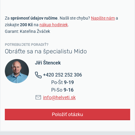
Za
správnosť údajov ručíme
. Našli ste chybu?
Napíšte nám
a
získajte
200 Kč
na
nákup hodiniek
.
Garant: Kateřina Žváček
POTREBUJETE PORADIŤ?
Obráťte sa na špecialistu Mido
Jiří Štencek
+420 252 252 306
Po-Št
9-19
Pi-So
9-16
info@helveti.sk
Položiť otázku