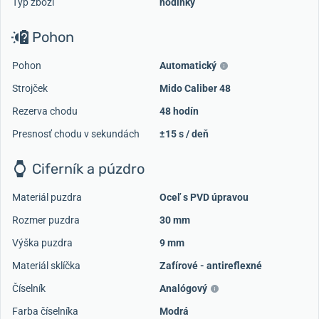
Typ zboží
hodinky
Pohon
Pohon
Automatický
Strojček
Mido Caliber 48
Rezerva chodu
48 hodín
Presnosť chodu v sekundách
±15 s / deň
Ciferník a púzdro
Materiál puzdra
Oceľ s PVD úpravou
Rozmer puzdra
30 mm
Výška puzdra
9 mm
Materiál sklíčka
Zafírové - antireflexné
Číselník
Analógový
Farba číselníka
Modrá