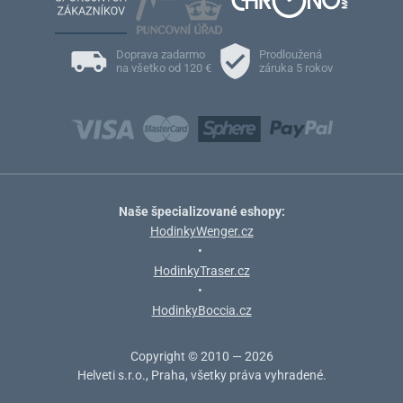
Doprava zadarmo
Prodloužená
na všetko od 120 €
záruka 5 rokov
Naše špecializované eshopy:
HodinkyWenger.cz
•
HodinkyTraser.cz
•
HodinkyBoccia.cz
Copyright © 2010 — 2026
Helveti s.r.o., Praha, všetky práva vyhradené.