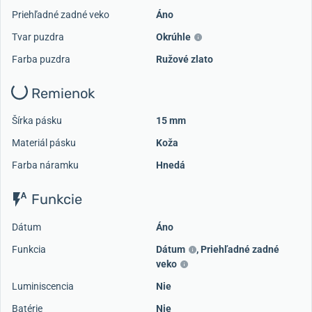
Priehľadné zadné veko
Áno
Tvar puzdra
Okrúhle
Farba puzdra
Ružové zlato
Remienok
Šírka pásku
15 mm
Materiál pásku
Koža
Farba náramku
Hnedá
Funkcie
Dátum
Áno
Funkcia
Dátum
,
Priehľadné zadné
veko
Luminiscencia
Nie
Batérie
Nie