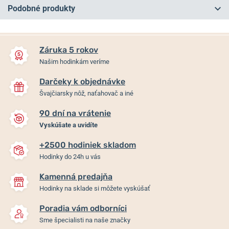
Podobné produkty
NA PREDAJNI
NA PREDAJNI
Záruka 5 rokov
Našim hodinkám veríme
Darčeky k objednávke
Švajčiarsky nôž, naťahovač a iné
90 dní na vrátenie
-15%
Vyskúšate a uvidíte
+2500 hodiniek skladom
Mido Baroncelli Signature
Mido Baroncelli Lady Twenty
Hodinky do 24h u vás
Lady Colours
Five M039.007.22.106.00
M037.207.16.106.00
Kamenná predajňa
Hodinky na sklade si môžete vyskúšať
Skladom
Skladom
1 265 €
1 075,25 €
1 245 €
Poradia vám odborníci
Sme špecialisti na naše značky