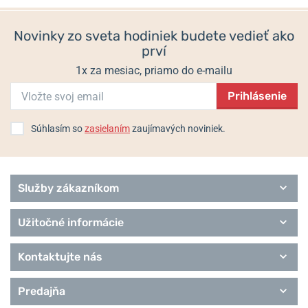
Locle, Švajčiarsko / mido@mido.ch
Novinky zo sveta hodiniek budete vedieť ako
prví
Populárne modelové rady Mido
1x za mesiac, priamo do e-mailu
Ocean Star
Baroncelli
Prihlásenie
Belluna
Commander
Súhlasím so
zasielaním
zaujímavých noviniek.
Multifort
Rainflower
All Dial
Remienky Mido
Služby zákazníkom
Užitočné informácie
Kontaktujte nás
Predajňa