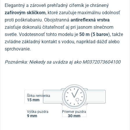
Elegantný a zároveň prehľadný ciferník je chránený
zafírovým sklíčkom
, ktoré zaručuje maximálnu odolnosť
proti poškriabaniu. Obojstranná
antireflexná vrstva
zaisťuje dokonalú čitateľnosť aj pri jasnom slnečnom
svetle. Vodotesnosť tohto modelu je
50 m (5 barov
), takže
zvládne základný kontakt s vodou, napríklad dážď alebo
sprchovanie.
Poznámka: Niekedy sa uvádza aj ako M0372073604100
Šírka remienka
15 mm
Výška puzdra
Priemer puzdra
9 mm
30 mm