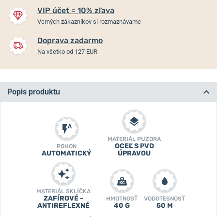
VIP účet = 10% zľava
Verných zákazníkov si rozmaznávame
Doprava zadarmo
Na všetko od 127 EUR
Popis produktu
MATERIÁL PUZDRA
OCEĽ S PVD
POHON
AUTOMATICKÝ
ÚPRAVOU
MATERIÁL SKLÍČKA
ZAFÍROVÉ -
HMOTNOSŤ
VODOTESNOSŤ
ANTIREFLEXNÉ
40 G
50 M