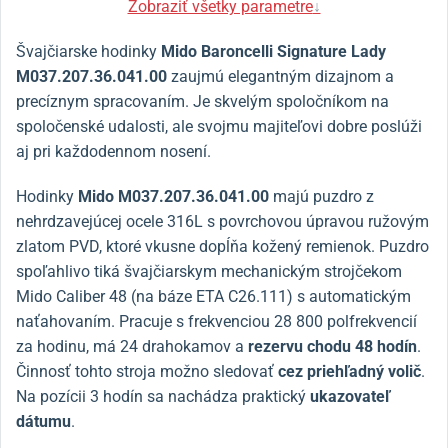
Zobraziť všetky parametre
↓
Švajčiarske hodinky
Mido Baroncelli Signature Lady
M037.207.36.041.00
zaujmú elegantným dizajnom a
precíznym spracovaním. Je skvelým spoločníkom na
spoločenské udalosti, ale svojmu majiteľovi dobre poslúži
aj pri každodennom nosení.
Hodinky
Mido
M037.207.36.041.00
majú puzdro z
nehrdzavejúcej ocele 316L s povrchovou úpravou ružovým
zlatom PVD, ktoré vkusne dopĺňa kožený remienok. Puzdro
spoľahlivo tiká švajčiarskym mechanickým strojčekom
Mido Caliber 48 (na báze ETA C26.111) s automatickým
naťahovaním. Pracuje s frekvenciou 28 800 polfrekvencií
za hodinu, má 24 drahokamov a
rezervu chodu 48 hodín
.
Činnosť tohto stroja možno sledovať
cez priehľadný volič
.
Na pozícii 3 hodín sa nachádza praktický
ukazovateľ
dátumu
.