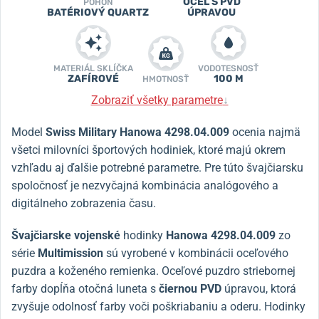
OCEĽ S PVD
POHON
BATÉRIOVÝ QUARTZ
ÚPRAVOU
MATERIÁL SKLÍČKA
VODOTESNOSŤ
ZAFÍROVÉ
100 M
HMOTNOSŤ
Zobraziť všetky parametre
↓
Model
Swiss Military Hanowa 4298.04.009
ocenia najmä
všetci milovníci športových hodiniek, ktoré majú okrem
vzhľadu aj ďalšie potrebné parametre. Pre túto švajčiarsku
spoločnosť je nezvyčajná kombinácia analógového a
digitálneho zobrazenia času.
Švajčiarske vojenské
hodinky
Hanowa 4298.04.009
zo
série
Multimission
sú vyrobené v kombinácii oceľového
puzdra a koženého remienka. Oceľové puzdro striebornej
farby dopĺňa otočná luneta s
čiernou PVD
úpravou, ktorá
zvyšuje odolnosť farby voči poškriabaniu a oderu. Hodinky