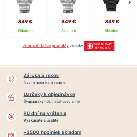
349 €
349 €
349 €
Skladom
Skladom
Skladom
Zobraziť ďalšie produkty
značky
Záruka 5 rokov
Našim hodinkám veríme
Darčeky k objednávke
Švajčiarsky nôž, naťahovač a iné
90 dní na vrátenie
Vyskúšate a uvidíte
+2500 hodiniek skladom