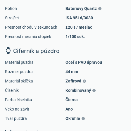
Pohon
Batériový Quartz
Strojček
ISA 9516/3030
Presnosť chodu v sekundách
±20 s / mesiac
Presnosť merania stopiek
1/100 sek.
Ciferník a púzdro
Materiál puzdra
Oceľ s PVD úpravou
Rozmer puzdra
44 mm
Materiál sklíčka
Zafírové
Číselník
Kombinovaný
Farba číselníka
Čierna
Veko na závit
Áno
Tvar puzdra
Okrúhle