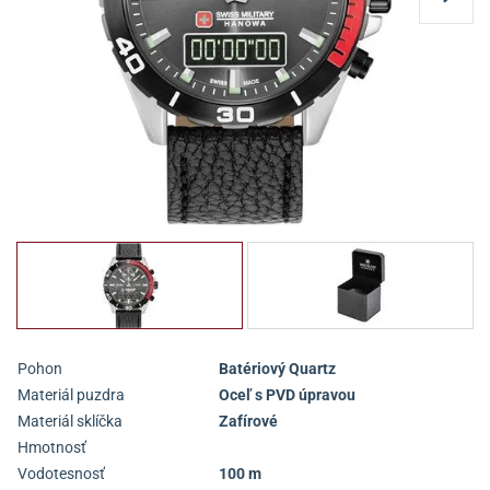
Pohon
Batériový Quartz
Materiál puzdra
Oceľ s PVD úpravou
Materiál sklíčka
Zafírové
Hmotnosť
Vodotesnosť
100 m