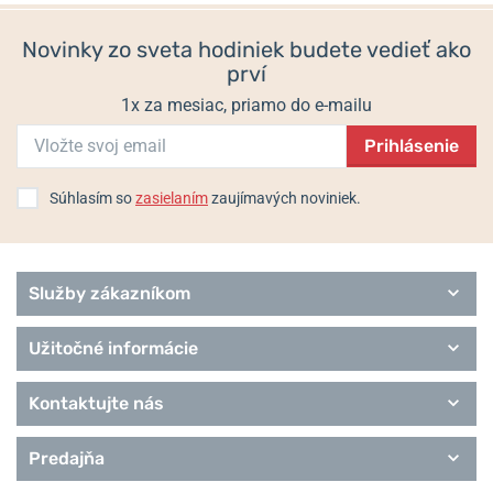
349 €
349 €
Air
-
Aqua
-
Avio
-
Bushmaster
-
Classic
Novinky zo sveta hodiniek budete vedieť ako
Line
-
Challenge
-
Lady
-
Land
-
Navy
-
Partner
-
Platoon Chrono
prví
Night Vision
1x za mesiac, priamo do e-mailu
Populárne modelové rady Swiss Military
Prihlásenie
Hanowa
Air
Súhlasím so
zasielaním
zaujímavých noviniek.
Aqua
Automatic
Bushmaster
Flagship
Služby zákazníkom
Gents Collection
Lady
Užitočné informácie
Land
Nomad
Kontaktujte nás
Pioneer
Predajňa