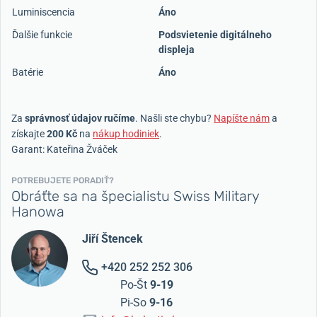
Luminiscencia
Áno
Ďalšie funkcie
Podsvietenie digitálneho
displeja
Batérie
Áno
Za
správnosť údajov ručíme
. Našli ste chybu?
Napíšte nám
a
získajte
200 Kč
na
nákup hodiniek
.
Garant: Kateřina Žváček
POTREBUJETE PORADIŤ?
Obráťte sa na špecialistu Swiss Military
Hanowa
Jiří Štencek
+420 252 252 306
Po-Št
9-19
Pi-So
9-16