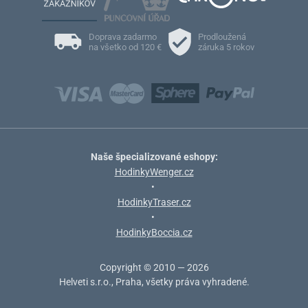
Doprava zadarmo
Prodloužená
na všetko od 120 €
záruka 5 rokov
Naše špecializované eshopy:
HodinkyWenger.cz
•
HodinkyTraser.cz
•
HodinkyBoccia.cz
Copyright © 2010 — 2026
Helveti s.r.o., Praha, všetky práva vyhradené.