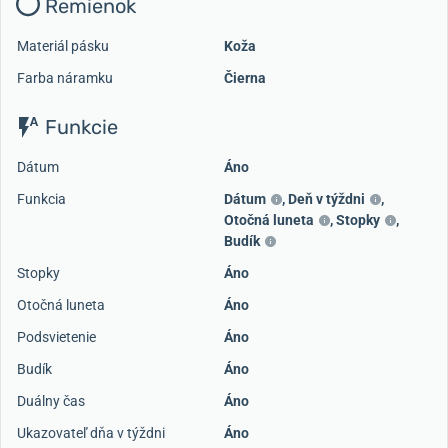
Remienok
Materiál pásku
Koža
Farba náramku
Čierna
Funkcie
Dátum
Áno
Funkcia
Dátum
,
Deň v týždni
,
Otočná luneta
,
Stopky
,
Budík
Stopky
Áno
Otočná luneta
Áno
Podsvietenie
Áno
Budík
Áno
Duálny čas
Áno
Ukazovateľ dňa v týždni
Áno