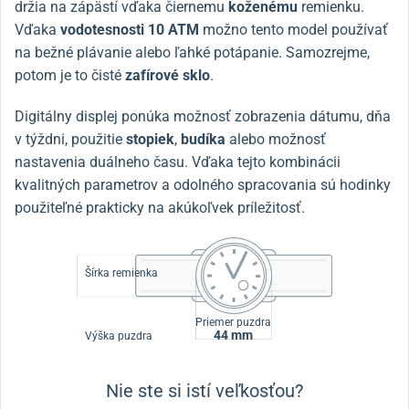
držia na zápästí vďaka čiernemu
koženému
remienku.
Vďaka
vodotesnosti
10 ATM
možno tento model používať
na bežné plávanie alebo ľahké potápanie. Samozrejme,
potom je to čisté
zafírové sklo
.
Digitálny displej ponúka možnosť zobrazenia dátumu, dňa
v týždni, použitie
stopiek
,
budíka
alebo možnosť
nastavenia duálneho času. Vďaka tejto kombinácii
kvalitných parametrov a odolného spracovania sú hodinky
použiteľné prakticky na akúkoľvek príležitosť.
Šírka remienka
Priemer puzdra
44 mm
Výška puzdra
Nie ste si istí veľkosťou?