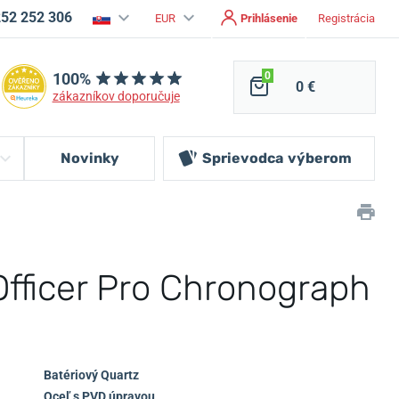
252 252 306
EUR
Prihlásenie
Registrácia
100%
0
0 €
zákazníkov doporučuje
Novinky
Sprievodca
výberom
Officer Pro Chronograph
Batériový Quartz
Oceľ s PVD úpravou