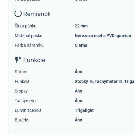
Remienok
Šírka pásku
22 mm
Materiál pásku
Nerezová oceľ s PVD úpravou
Farba náramku
Čierna
Funkcie
Dátum
Áno
Funkcia
Stopky
,
Tachymeter
,
Triga
Stopky
Áno
Tachymeter
Áno
Luminiscencia
Trigalight
Batérie
Áno