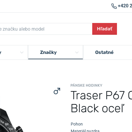
+420 
Hľadať
y
Značky
Ostatné
PÁNSKE HODINKY
Traser P67 
Black oceľ
Pohon
Materiál puzdra