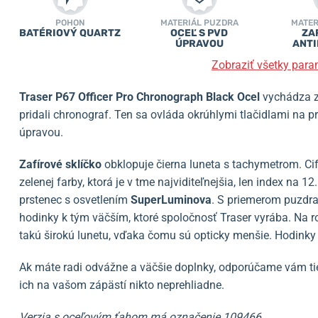
POHON
MATERIÁL PUZDRA
MATER
BATÉRIOVÝ QUARTZ
OCEĽ S PVD
ZA
ÚPRAVOU
ANTI
Zobraziť všetky para
Traser P67 Officer Pro Chronograph Black Ocel
vychádza z
pridali chronograf. Ten sa ovláda okrúhlymi tlačidlami na 
úpravou.
Zafírové sklíčko
obklopuje čierna luneta s tachymetrom. Cife
zelenej farby, ktorá je v tme najviditeľnejšia, len index na 12
prstenec s osvetlením
SuperLuminova
. S priemerom puzdr
hodinky k tým väčším, ktoré spoločnosť Traser vyrába. Na 
takú širokú lunetu, vďaka čomu sú opticky menšie. Hodink
Ak máte radi odvážne a väčšie doplnky, odporúčame vám tiet
ich na vašom zápästí nikto neprehliadne.
Verzia s oceľovým ťahom má označenie 109466.