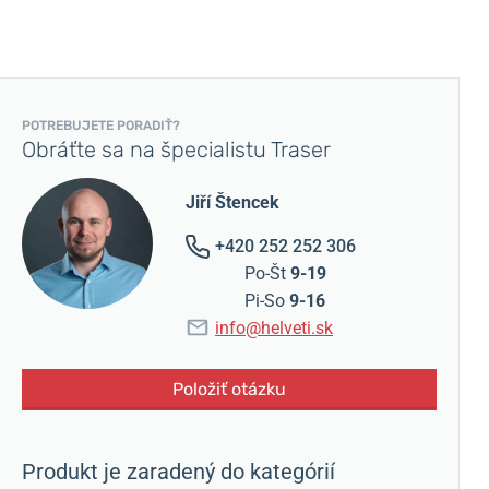
POTREBUJETE PORADIŤ?
Obráťte sa na špecialistu Traser
Jiří Štencek
+420 252 252 306
Po-Št
9-19
Pi-So
9-16
info@helveti.sk
Položiť otázku
Produkt je zaradený do kategórií