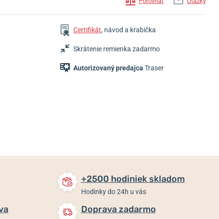
Porovnať
Otázky
Certifikát
, návod a krabička
Skrátenie remienka zadarmo
Autorizovaný predajca
Traser
484,70 €
524,43 €
484,70 €
436,23 €
475,43 €
Skladom
Skladom
Skladom
+2500 hodiniek skladom
Hodinky do 24h u vás
va
Doprava zadarmo