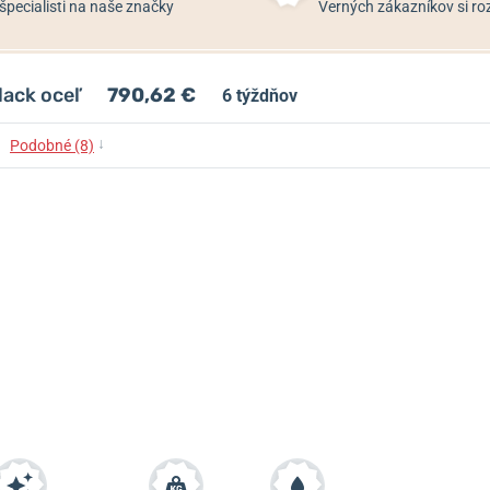
špecialisti na naše značky
Verných zákazníkov si 
lack oceľ
790,62 €
6 týždňov
↓
Podobné (8)