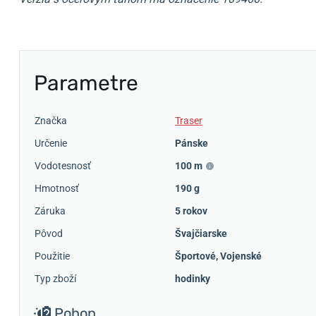
Parametre
Značka
Traser
Určenie
Pánske
Vodotesnosť
100 m
Hmotnosť
190 g
Záruka
5 rokov
Pôvod
Švajčiarske
Použitie
Športové
,
Vojenské
Typ zboží
hodinky
Pohon