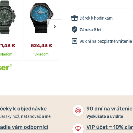
Dárek k hodinkám
Záruka
5 let
90 dní na bezplatné
vrátenie
71,43 €
524,43 €
484,70 €
603,89 €
Skladom
Skladom
Skladom
Skladom
čeky k objednávke
90 dní na vrátenie
iarsky nôž, naťahovač a iné
Vyskúšate a uvidíte
adia vám odborníci
VIP účet = 10% zľa