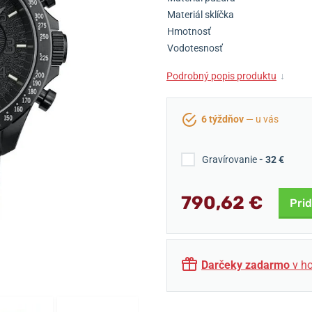
Materiál sklíčka
Hmotnosť
Vodotesnosť
Podrobný popis produktu
↓
6 týždňov
— u vás
Gravírovanie
- 32 €
790,62 €
Prid
Darčeky zadarmo
v ho