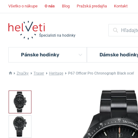
Všetko o nákupe
O nás
Blog
Pražská predajňa
Kontakt
Špecialisti na hodinky
Pánske hodinky
Dámske hodink
Značky
Traser
Heritage
P67 Officer Pro Chronograph Black oceľ