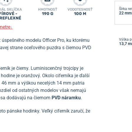
Šírka r
IÁL SKLÍČKA
HMOTNOSŤ
VODOTESNOSŤ
22 mm
FÍROVÉ -
190 G
100 M
REFLEXNÉ
metre
↓
 úspešného modelu Officer Pro, ku ktorému
Výška p
13,7 
pravej strane oceľového puzdra s čiernou PVD
rník je čierny. Luminiscenčný trojcípy je
. hodine je oranžový. Okolo ciferníka je ďalší
a 46 mm a výškou necelých 14 mm patria
rozdiel od ostatných modelov však nemajú
y sa dodávajú na čiernom
PVD náramku
.
o pánske hodinky. Veľký ciferník zaručí, že