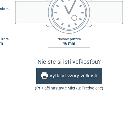
emienka
uzdra
Priemer puzdra
mm
46 mm
Nie ste si istí veľkosťou?
Vytlačiť vzory veľkostí
(Pri tlači nastavte Mierku: Predvolené)