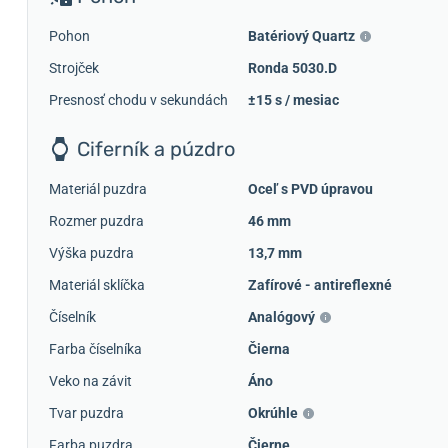
Pohon
Batériový Quartz
Strojček
Ronda 5030.D
Presnosť chodu v sekundách
±15 s / mesiac
Ciferník a púzdro
Materiál puzdra
Oceľ s PVD úpravou
Rozmer puzdra
46 mm
Výška puzdra
13,7 mm
Materiál sklíčka
Zafírové - antireflexné
Číselník
Analógový
Farba číselníka
Čierna
Veko na závit
Áno
Tvar puzdra
Okrúhle
Farba puzdra
Čierne