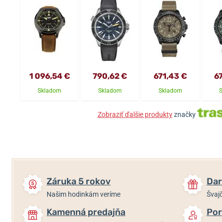
1 096,54 €
790,62 €
671,43 €
6
Skladom
Skladom
Skladom
Zobraziť ďalšie produkty
značky
Záruka 5 rokov
Dar
Našim hodinkám veríme
Švajč
Kamenná predajňa
Por