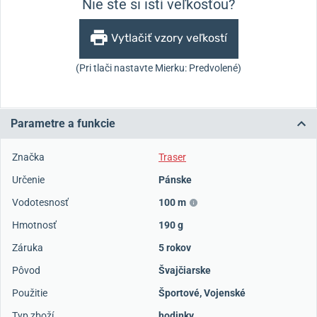
Nie ste si istí veľkosťou?
Vytlačiť vzory veľkostí
(Pri tlači nastavte Mierku: Predvolené)
Parametre a funkcie
Značka
Traser
Určenie
Pánske
Vodotesnosť
100 m
Hmotnosť
190 g
Záruka
5 rokov
Pôvod
Švajčiarske
Použitie
Športové
,
Vojenské
Typ zboží
hodinky