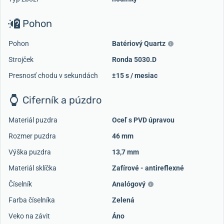
Pohon
Pohon
Batériový Quartz
Strojček
Ronda 5030.D
Presnosť chodu v sekundách
±15 s / mesiac
Ciferník a púzdro
Materiál puzdra
Oceľ s PVD úpravou
Rozmer puzdra
46 mm
Výška puzdra
13,7 mm
Materiál sklíčka
Zafírové - antireflexné
Číselník
Analógový
Farba číselníka
Zelená
Veko na závit
Áno