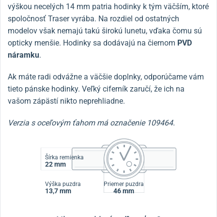
výškou necelých 14 mm patria hodinky k tým väčším, ktoré
spoločnosť Traser vyrába. Na rozdiel od ostatných
modelov však nemajú takú širokú lunetu, vďaka čomu sú
opticky menšie. Hodinky sa dodávajú na čiernom
PVD
náramku
.
Ak máte radi odvážne a väčšie doplnky, odporúčame vám
tieto pánske hodinky. Veľký ciferník zaručí, že ich na
vašom zápästí nikto neprehliadne.
Verzia s oceľovým ťahom má označenie 109464.
Šírka remienka
22 mm
Výška puzdra
Priemer puzdra
13,7 mm
46 mm