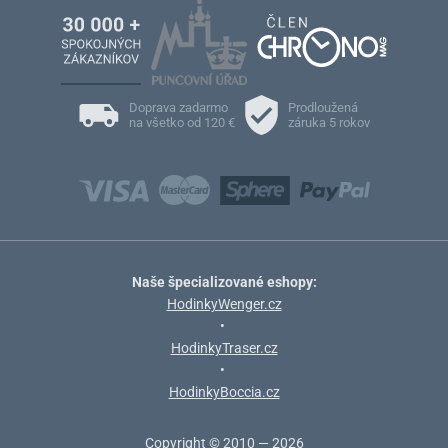
Doprava zadarmo
Prodloužená
na všetko od 120 €
záruka 5 rokov
Naše špecializované eshopy:
HodinkyWenger.cz
•
HodinkyTraser.cz
•
HodinkyBoccia.cz
Copyright © 2010 — 2026