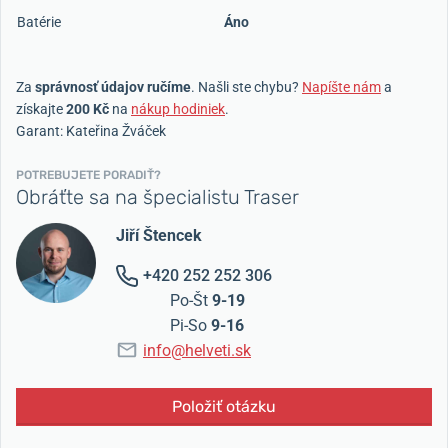
Batérie
Áno
Za
správnosť údajov ručíme
. Našli ste chybu?
Napíšte nám
a
získajte
200 Kč
na
nákup hodiniek
.
Garant: Kateřina Žváček
POTREBUJETE PORADIŤ?
Obráťte sa na špecialistu Traser
Jiří Štencek
+420 252 252 306
Po-Št
9-19
Pi-So
9-16
info@helveti.sk
Položiť otázku