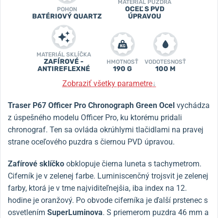
MATERIÁL PUZDRA
OCEĽ S PVD
POHON
BATÉRIOVÝ QUARTZ
ÚPRAVOU
MATERIÁL SKLÍČKA
ZAFÍROVÉ -
HMOTNOSŤ
VODOTESNOSŤ
ANTIREFLEXNÉ
190 G
100 M
Zobraziť všetky parametre
↓
Traser P67 Officer Pro Chronograph Green Ocel
vychádza
z úspešného modelu Officer Pro, ku ktorému pridali
chronograf. Ten sa ovláda okrúhlymi tlačidlami na pravej
strane oceľového puzdra s čiernou PVD úpravou.
Zafírové sklíčko
obklopuje čierna luneta s tachymetrom.
Ciferník je v zelenej farbe. Luminiscenčný trojsvit je zelenej
farby, ktorá je v tme najviditeľnejšia, iba index na 12.
hodine je oranžový. Po obvode ciferníka je ďalší prstenec s
osvetlením
SuperLuminova
. S priemerom puzdra 46 mm a