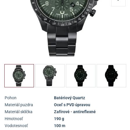
Pohon
Batériový Quartz
Materiál puzdra
Oceľ s PVD úpravou
Materiál sklíčka
Zafírové - antireflexné
Hmotnosť
190 g
Vodotesnosť
100 m