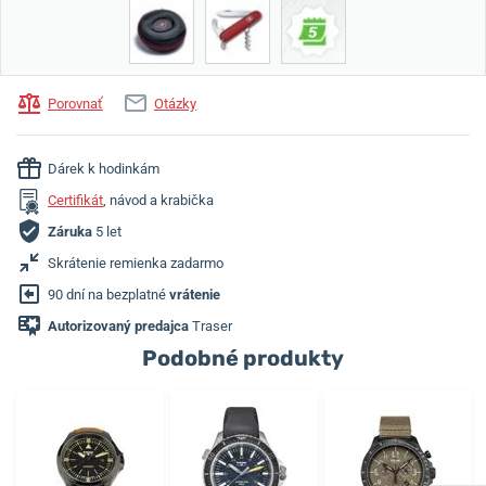
Porovnať
Otázky
Dárek k hodinkám
Certifikát
, návod a krabička
Záruka
5 let
Skrátenie remienka zadarmo
90 dní na bezplatné
vrátenie
Autorizovaný predajca
Traser
Podobné produkty