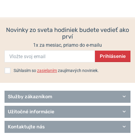
624, 3172 Niederwangen, Švajčiarsko / info@traser.com
Skladom
Skladom
Populárne modelové rady Traser
1 096,54 €
790,62 €
Tactical
Novinky zo sveta hodiniek budete vedieť ako
Classic
prví
Sport
Heritage
1x za mesiac, priamo do e-mailu
Remienky Traser
Prihlásenie
Súhlasím so
zasielaním
zaujímavých noviniek.
Služby zákazníkom
Užitočné informácie
Kontaktujte nás