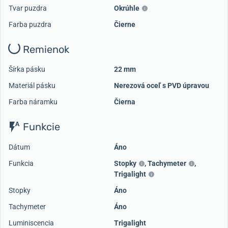
Tvar puzdra
Okrúhle
Farba puzdra
Čierne
Remienok
Šírka pásku
22 mm
Materiál pásku
Nerezová oceľ s PVD úpravou
Farba náramku
Čierna
Funkcie
Dátum
Áno
Funkcia
Stopky
,
Tachymeter
,
Trigalight
Stopky
Áno
Tachymeter
Áno
Luminiscencia
Trigalight