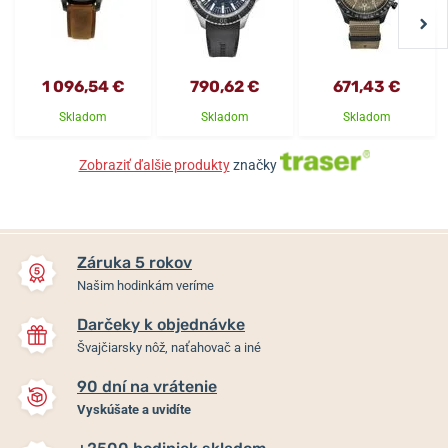
1 096,54 €
790,62 €
671,43 €
Skladom
Skladom
Skladom
Zobraziť ďalšie produkty
značky
Záruka 5 rokov
Našim hodinkám veríme
Darčeky k objednávke
Švajčiarsky nôž, naťahovač a iné
90 dní na vrátenie
Vyskúšate a uvidíte