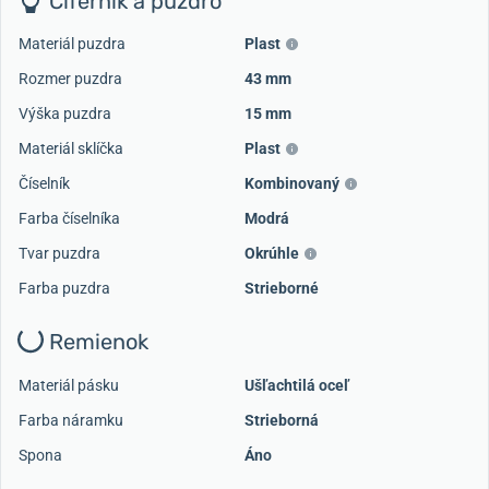
Ciferník a púzdro
Materiál puzdra
Plast
Rozmer puzdra
43 mm
Výška puzdra
15 mm
Materiál sklíčka
Plast
Číselník
Kombinovaný
Farba číselníka
Modrá
Tvar puzdra
Okrúhle
Farba puzdra
Strieborné
Remienok
Materiál pásku
Ušľachtilá oceľ
Farba náramku
Strieborná
Spona
Áno