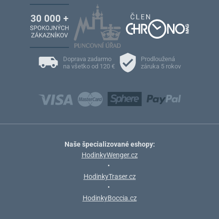
Doprava zadarmo
Prodloužená
na všetko od 120 €
záruka 5 rokov
Naše špecializované eshopy:
HodinkyWenger.cz
•
HodinkyTraser.cz
•
HodinkyBoccia.cz