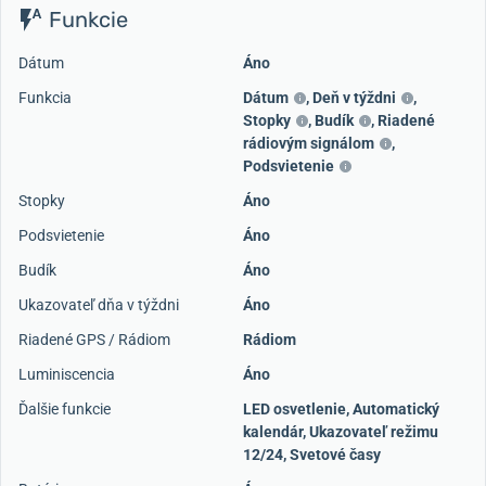
Funkcie
Dátum
Áno
Funkcia
Dátum
,
Deň v týždni
,
Stopky
,
Budík
,
Riadené
rádiovým signálom
,
Podsvietenie
Stopky
Áno
Podsvietenie
Áno
Budík
Áno
Ukazovateľ dňa v týždni
Áno
Riadené GPS / Rádiom
Rádiom
Luminiscencia
Áno
Ďalšie funkcie
LED osvetlenie, Automatický
kalendár, Ukazovateľ režimu
12/24, Svetové časy