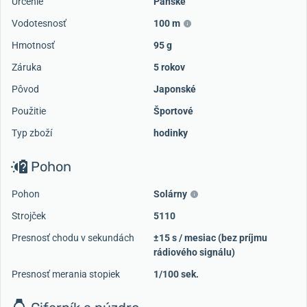
Určenie
Pánske
Vodotesnosť
100 m
Hmotnosť
95 g
Záruka
5 rokov
Pôvod
Japonské
Použitie
Športové
Typ zboží
hodinky
Pohon
Pohon
Solárny
Strojček
5110
Presnosť chodu v sekundách
±15 s / mesiac (bez príjmu
rádiového signálu)
Presnosť merania stopiek
1/100 sek.