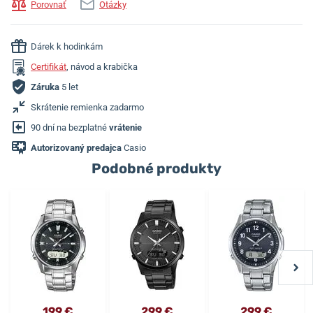
Porovnať
Otázky
Dárek k hodinkám
Certifikát
, návod a krabička
Záruka
5 let
Skrátenie remienka zadarmo
90 dní na bezplatné
vrátenie
Autorizovaný predajca
Casio
Podobné produkty
199 €
299 €
299 €