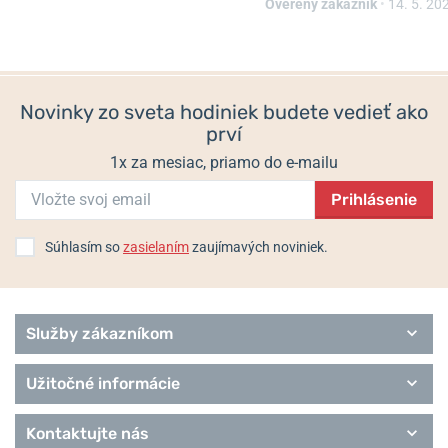
Overený zákazník
•
14. 5. 20
Helveti.sk je
autorizovaným predajcom
a špecialistom značky
Skladom
Skladom
Casio.
199 €
299 €
Informácie o výrobcovi:
CASIO Europe GmbH, Casio-Platz 1 D-
Novinky zo sveta hodiniek budete vedieť ako
22848 Norderstedt, Nemecko / info@casio.de
prví
Populárne modelové rady Casio
1x za mesiac, priamo do e-mailu
G-Shock
Prihlásenie
Baby-G
Wave Ceptor
Edifice
Súhlasím so
zasielaním
zaujímavých noviniek.
Classic Collection
Pro Trek
Služby zákazníkom
Užitočné informácie
Kontaktujte nás