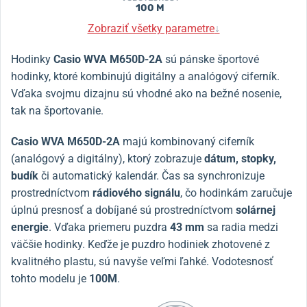
100 M
Zobraziť všetky parametre
↓
Hodinky
Casio WVA M650D-2A
sú pánske športové
hodinky, ktoré kombinujú digitálny a analógový ciferník.
Vďaka svojmu dizajnu sú vhodné ako na bežné nosenie,
tak na športovanie.
Casio WVA M650D-2A
majú kombinovaný ciferník
(analógový a digitálny), ktorý zobrazuje
dátum, stopky,
budík
či automatický kalendár.
Čas sa synchronizuje
prostredníctvom
rádiového signálu
, čo hodinkám zaručuje
úplnú presnosť a dobíjané sú prostredníctvom
solárnej
energie
.
Vďaka priemeru puzdra
43 mm
sa radia medzi
väčšie hodinky.
Keďže je puzdro hodiniek zhotovené z
kvalitného plastu, sú navyše veľmi ľahké.
Vodotesnosť
tohto modelu je
100M
.