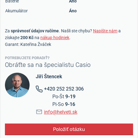
Batérie
Áno
Akumulátor
Áno
Za
správnosť údajov ručíme
. Našli ste chybu?
Napíšte nám
a
získajte
200 Kč
na
nákup hodiniek
.
Garant: Kateřina Žváček
POTREBUJETE PORADIŤ?
Obráťte sa na špecialistu Casio
Jiří Štencek
+420 252 252 306
Po-Št
9-19
Pi-So
9-16
info@helveti.sk
Položiť otázku