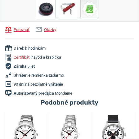
Porovnať
Otázky
Dárek k hodinkám
Certifikát
, návod a krabička
Záruka
5 let
Skrátenie remienka zadarmo
90 dní na bezplatné
vrátenie
Autorizovaný predajca
Mondaine
Podobné produkty