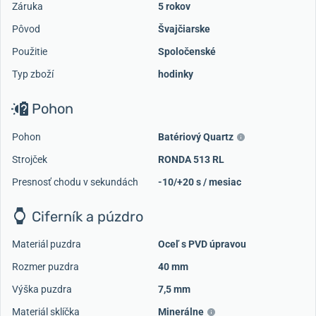
Záruka
5 rokov
Pôvod
Švajčiarske
Použitie
Spoločenské
Typ zboží
hodinky
Pohon
Pohon
Batériový Quartz
Strojček
RONDA 513 RL
Presnosť chodu v sekundách
-10/+20 s / mesiac
Ciferník a púzdro
Materiál puzdra
Oceľ s PVD úpravou
Rozmer puzdra
40 mm
Výška puzdra
7,5 mm
Materiál sklíčka
Minerálne