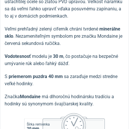
ušľachtilej ocele so zlatou PVD úpravou. Veľkosť náramku
sa dá veľmi ľahko upraviť vďaka posuvnému zapínaniu, a
to aj v domácich podmienkach.
Veľmi prehľadný zelený ciferník chráni tvrdené
minerálne
sklo
. Nezameniteľným symbolom pre značku Mondaine je
červená sekundová ručička.
Vodotesnosť
modelu je
30 m
, čo postačuje na bezpečné
umývanie rúk alebo ľahký dážď.
S
priemerom puzdra 40 mm
sa zaraďuje medzi stredne
veľké hodinky.
Značka
Mondaine
má dlhoročnú hodinársku tradíciu a
hodinky sú synonymom švajčiarskej kvality.
Šírka remienka
20 mm