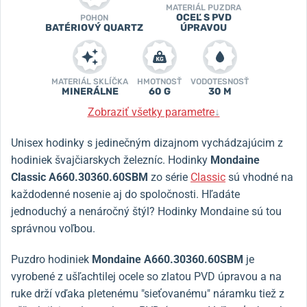
MATERIÁL PUZDRA
OCEĽ S PVD
POHON
BATÉRIOVÝ QUARTZ
ÚPRAVOU
MATERIÁL SKLÍČKA
HMOTNOSŤ
VODOTESNOSŤ
MINERÁLNE
60 G
30 M
Zobraziť všetky parametre
↓
Unisex hodinky s jedinečným dizajnom vychádzajúcim z
hodiniek švajčiarskych železníc. Hodinky
Mondaine
Classic A660.30360.60SBM
zo série
Classic
sú vhodné na
každodenné nosenie aj do spoločnosti. Hľadáte
jednoduchý a nenáročný štýl? Hodinky Mondaine sú tou
správnou voľbou.
Puzdro hodiniek
Mondaine A660.30360.60SBM
je
vyrobené z ušľachtilej ocele so zlatou PVD úpravou a na
ruke drží vďaka pletenému "sieťovanému" náramku tiež z