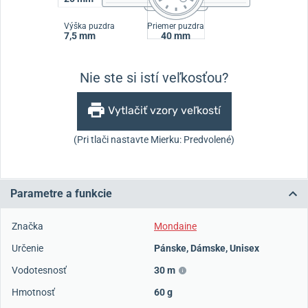
Výška puzdra
Priemer puzdra
7,5 mm
40 mm
Nie ste si istí veľkosťou?
Vytlačiť vzory veľkostí
(Pri tlači nastavte Mierku: Predvolené)
Parametre a funkcie
Značka
Mondaine
Určenie
Pánske
,
Dámske
,
Unisex
Vodotesnosť
30 m
Hmotnosť
60 g