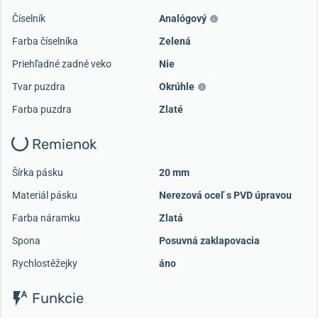
Číselník
Analógový
Farba číselníka
Zelená
Priehľadné zadné veko
Nie
Tvar puzdra
Okrúhle
Farba puzdra
Zlaté
Remienok
Šírka pásku
20 mm
Materiál pásku
Nerezová oceľ s PVD úpravou
Farba náramku
Zlatá
Spona
Posuvná zaklapovacia
Rychlostěžejky
áno
Funkcie