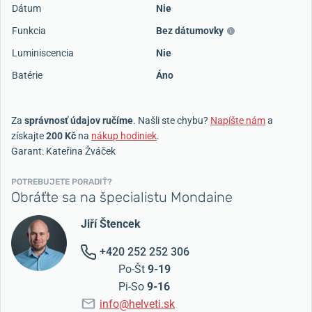
Dátum
Nie
Funkcia
Bez dátumovky
Luminiscencia
Nie
Batérie
Áno
Za
správnosť údajov ručíme
. Našli ste chybu?
Napíšte nám
a
získajte
200 Kč
na
nákup hodiniek
.
Garant: Kateřina Žváček
POTREBUJETE PORADIŤ?
Obráťte sa na špecialistu Mondaine
Jiří Štencek
+420 252 252 306
Po-Št
9-19
Pi-So
9-16
info@helveti.sk