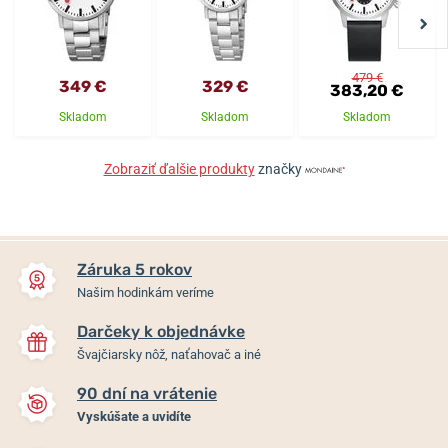
479 €
349 €
329 €
383,20 €
Skladom
Skladom
Skladom
Zobraziť ďalšie produkty
značky
Záruka 5 rokov
Našim hodinkám veríme
Darčeky k objednávke
Švajčiarsky nôž, naťahovač a iné
90 dní na vrátenie
Vyskúšate a uvidíte