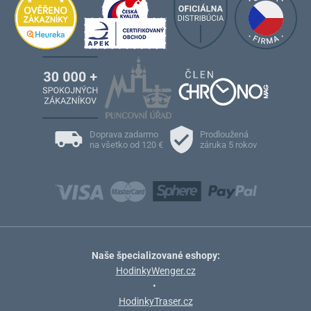
Doprava zadarmo
Prodloužená
na všetko od 120 €
záruka 5 rokov
Naše špecializované eshopy:
HodinkyWenger.cz
•
HodinkyTraser.cz