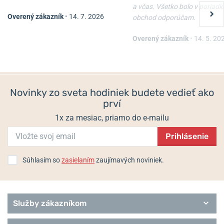
článku na blogu: Novo v Helveti: Značka Mondaine
a včas. Všetko bolo v poriadk
Overený zákazník
•
14. 7. 2026
obchod odporúčam.
Mondaine Classic Quartz
Mondaine Classic Quartz
Nově v Helveti: Značka Mondaine
A660.30360.11SBJ
A658.30323.11SBJ
Overený zákazník
•
14. 5. 20
Informácie o výrobcovi:
Mondaine Watch Ltd., Etzelstrasse 27,
Skladom
Skladom
8808 Pfäffikon SZ, Švajčiarsko / info@mondaine.ch
349 €
329 €
Populárne modelové rady Mondaine
Novinky zo sveta hodiniek budete vedieť ako
Doppio
prví
Stop2Go
Classic
1x za mesiac, priamo do e-mailu
The Original
Prihlásenie
Cushion
Evo2
Essence
Súhlasím so
zasielaním
zaujímavých noviniek.
Simply Elegant
Numeri
Specials
Služby zákazníkom