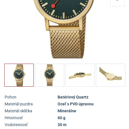
Pohon
Batériový Quartz
Materiál puzdra
Oceľ s PVD úpravou
Materiál sklíčka
Minerálne
Hmotnosť
60 g
Vodotesnosť
30 m