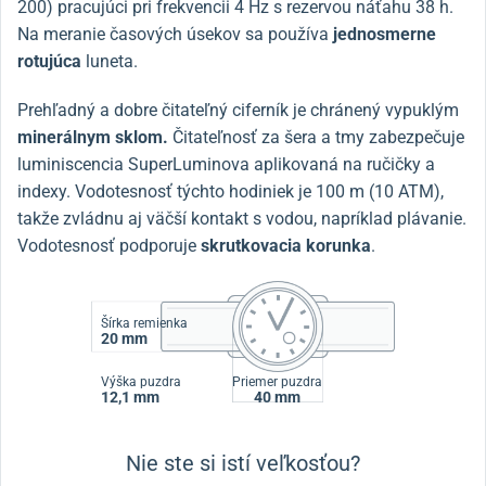
200) pracujúci pri frekvencii 4 Hz s rezervou náťahu 38 h.
Na meranie časových úsekov sa používa
jednosmerne
rotujúca
luneta.
Prehľadný a dobre čitateľný ciferník je chránený vypuklým
minerálnym sklom.
Čitateľnosť za šera a tmy zabezpečuje
luminiscencia SuperLuminova aplikovaná na ručičky a
indexy. Vodotesnosť týchto hodiniek je 100 m (10 ATM),
takže zvládnu aj väčší kontakt s vodou, napríklad plávanie.
Vodotesnosť podporuje
skrutkovacia korunka
.
Šírka remienka
20 mm
Výška puzdra
Priemer puzdra
12,1 mm
40 mm
Nie ste si istí veľkosťou?