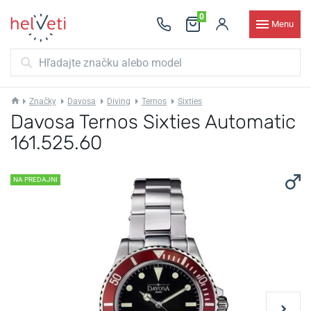
0
Menu
Značky
Davosa
Diving
Ternos
Sixties
Davosa Ternos Sixties Automatic
161.525.60
NA PREDAJNI