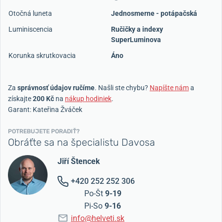
Otočná luneta
Jednosmerne - potápačská
Luminiscencia
Ručičky a indexy
SuperLuminova
Korunka skrutkovacia
Áno
Za
správnosť údajov ručíme
. Našli ste chybu?
Napíšte nám
a
získajte
200 Kč
na
nákup hodiniek
.
Garant: Kateřina Žváček
POTREBUJETE PORADIŤ?
Obráťte sa na špecialistu Davosa
Jiří Štencek
+420 252 252 306
Po-Št
9-19
Pi-So
9-16
info@helveti.sk