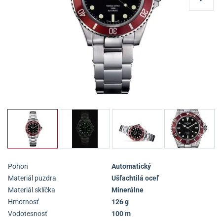
Pohon
Automatický
Materiál puzdra
Ušľachtilá oceľ
Materiál sklíčka
Minerálne
Hmotnosť
126 g
Vodotesnosť
100 m