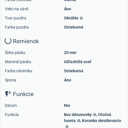
Veko na závit
Áno
Tvar puzdra
Okrúhle
Farba puzdra
Strieborné
Remienok
Šírka pásku
20 mm
Materiál pásku
Ušľachtilá oceľ
Farba náramku
Strieborná
Spona
Áno
Funkcie
Dátum
Nie
Funkcia
Bez dátumovky
,
Otočná
luneta
,
Korunka skrutkovacia