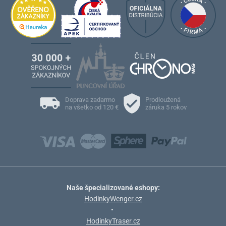
Doprava zadarmo
Prodloužená
na všetko od 120 €
záruka 5 rokov
Naše špecializované eshopy:
HodinkyWenger.cz
•
HodinkyTraser.cz