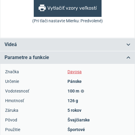
Vytlačiť vzory veľkostí
(Pri tlači nastavte Mierku: Predvolené)
Videá
Parametre a funkcie
Značka
Davosa
Určenie
Pánske
Vodotesnosť
100 m
Hmotnosť
126 g
Záruka
5 rokov
Pôvod
Švajčiarske
Použitie
Športové