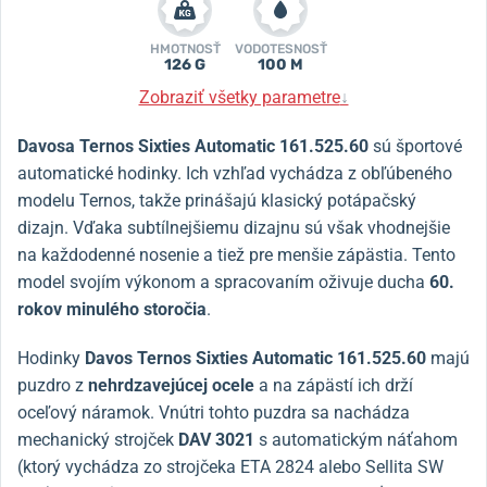
HMOTNOSŤ
VODOTESNOSŤ
126 G
100 M
Zobraziť všetky parametre
↓
Davosa
Ternos
Sixties Automatic 161.525.60
sú športové
automatické hodinky. Ich vzhľad vychádza z obľúbeného
modelu Ternos, takže prinášajú klasický potápačský
dizajn. Vďaka subtílnejšiemu dizajnu sú však vhodnejšie
na každodenné nosenie a tiež pre menšie zápästia. Tento
model svojím výkonom a spracovaním oživuje ducha
60.
rokov minulého storočia
.
Hodinky
Davos Ternos Sixties Automatic 161.525.60
majú
puzdro z
nehrdzavejúcej ocele
a na zápästí ich drží
oceľový náramok. Vnútri tohto puzdra sa nachádza
mechanický strojček
DAV 3021
s automatickým náťahom
(ktorý vychádza zo strojčeka ETA 2824 alebo Sellita SW