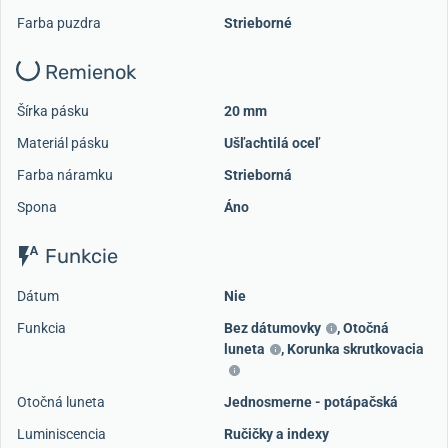
Farba puzdra
Strieborné
Remienok
Šírka pásku
20 mm
Materiál pásku
Ušľachtilá oceľ
Farba náramku
Strieborná
Spona
Áno
Funkcie
Dátum
Nie
Funkcia
Bez dátumovky
,
Otočná
luneta
,
Korunka skrutkovacia
Otočná luneta
Jednosmerne - potápačská
Luminiscencia
Ručičky a indexy