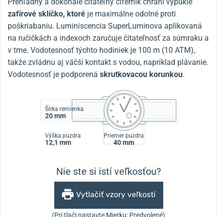
Prehľadný a dokonale čitateľný ciferník chráni vypuklé
zafírové sklíčko, ktoré
je maximálne odolné proti
poškriabaniu. Luminiscencia SuperLuminova aplikovaná
na ručičkách a indexoch zaručuje čitateľnosť za súmraku a
v tme. Vodotesnosť týchto hodiniek je 100 m (10 ATM),
takže zvládnu aj väčší kontakt s vodou, napríklad plávanie.
Vodotesnosť je podporená
skrutkovacou korunkou
.
Šírka remienka
20 mm
Výška puzdra
Priemer puzdra
12,1 mm
40 mm
Nie ste si istí veľkosťou?
Vytlačiť vzory veľkostí
(Pri tlači nastavte Mierku: Predvolené)