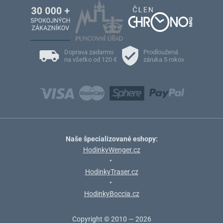
Doprava zadarmo
Prodloužená
na všetko od 120 €
záruka 5 rokov
Naše špecializované eshopy:
HodinkyWenger.cz
•
HodinkyTraser.cz
•
HodinkyBoccia.cz
Copyright © 2010 — 2026