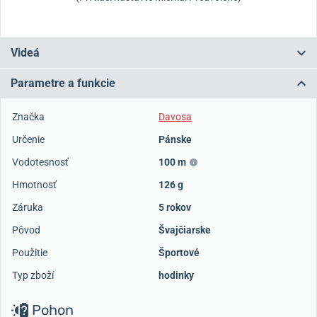
Videá
Parametre a funkcie
Značka
Davosa
Určenie
Pánske
Vodotesnosť
100 m
Hmotnosť
126 g
Záruka
5 rokov
Pôvod
Švajčiarske
Použitie
Športové
Typ zboží
hodinky
Pohon