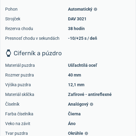
Pohon
Automatický
Strojček
DAV 3021
Rezerva chodu
38 hodín
Presnosť chodu v sekundách
-10/+25 s / deň
Ciferník a púzdro
Materiál puzdra
Ušľachtilá oceľ
Rozmer puzdra
40 mm
Výška puzdra
12,1 mm
Materiál sklíčka
Zafírové - antireflexné
Číselník
Analógový
Farba číselníka
Čierna
Veko na závit
Áno
Tvar puzdra
Okrúhle