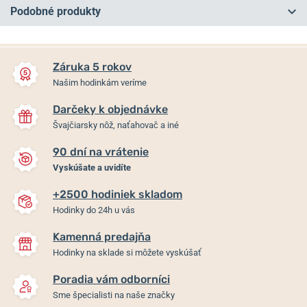
Podobné produkty
NA PREDAJNI
NA PREDAJNI
Záruka 5 rokov
Našim hodinkám veríme
Darčeky k objednávke
Švajčiarsky nôž, naťahovač a iné
90 dní na vrátenie
Vyskúšate a uvidíte
+2500 hodiniek skladom
Davosa Ternos Sixties
Davosa Ternos Sixties
Hodinky do 24h u vás
Automatic 161.525.60
Automatic 161.525.40
Kamenná predajňa
Hodinky na sklade si môžete vyskúšať
Skladom
Skladom
901,20 €
901,20 €
Poradia vám odborníci
Sme špecialisti na naše značky