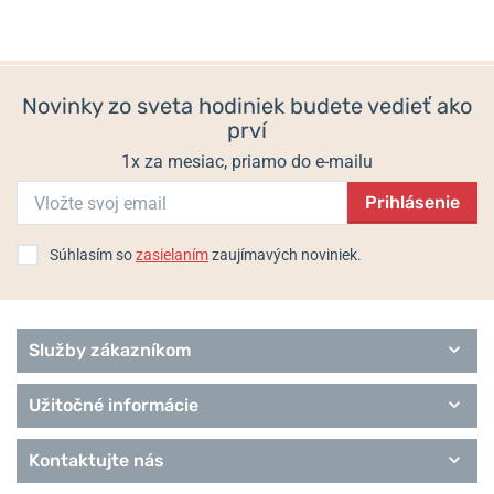
1a, 32052 Herford, Nemecko / info@davosa.com
Populárne modelové rady Davosa
Diva
Novinky zo sveta hodiniek budete vedieť ako
Diving
prví
Executive
Heritage
1x za mesiac, priamo do e-mailu
Performance
Prihlásenie
Pilot
Urbane
Remienky Davosa
Súhlasím so
zasielaním
zaujímavých noviniek.
Služby zákazníkom
Užitočné informácie
Kontaktujte nás