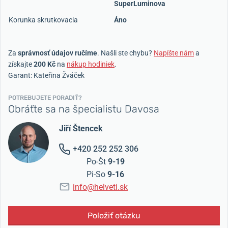
SuperLuminova
Korunka skrutkovacia
Áno
Za
správnosť údajov ručíme
. Našli ste chybu?
Napíšte nám
a
získajte
200 Kč
na
nákup hodiniek
.
Garant: Kateřina Žváček
POTREBUJETE PORADIŤ?
Obráťte sa na špecialistu Davosa
Jiří Štencek
+420 252 252 306
Po-Št
9-19
Pi-So
9-16
info@helveti.sk
Položiť otázku