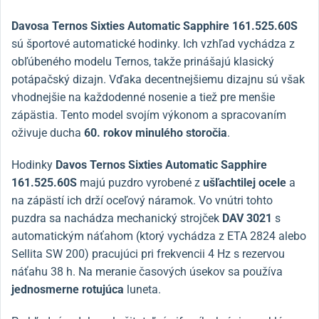
Davosa
Ternos
Sixties Automatic Sapphire 161.525.60S
sú športové automatické hodinky. Ich vzhľad vychádza z
obľúbeného modelu Ternos, takže prinášajú klasický
potápačský dizajn. Vďaka decentnejšiemu dizajnu sú však
vhodnejšie na každodenné nosenie a tiež pre menšie
zápästia. Tento model svojím výkonom a spracovaním
oživuje ducha
60. rokov minulého storočia
.
Hodinky
Davos Ternos Sixties Automatic Sapphire
161.525.60S
majú puzdro vyrobené z
ušľachtilej ocele
a
na zápästí ich drží oceľový náramok. Vo vnútri tohto
puzdra sa nachádza mechanický strojček
DAV 3021
s
automatickým náťahom (ktorý vychádza z ETA 2824 alebo
Sellita SW 200) pracujúci pri frekvencii 4 Hz s rezervou
náťahu 38 h. Na meranie časových úsekov sa používa
jednosmerne rotujúca
luneta.