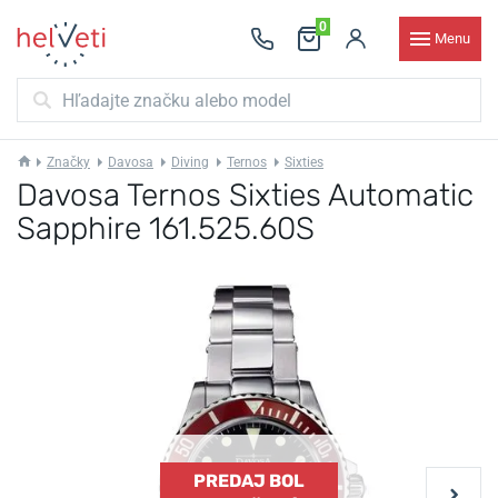
0
Menu
Značky
Davosa
Diving
Ternos
Sixties
Davosa Ternos Sixties Automatic
Sapphire 161.525.60S
PREDAJ BOL