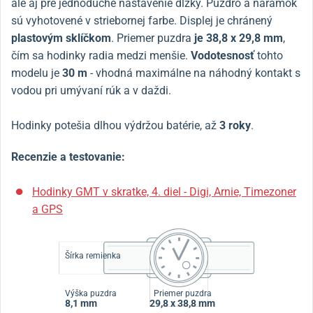
ale aj pre jednoduché nastavenie dĺžky. Puzdro a náramok
sú vyhotovené v striebornej farbe. Displej je chránený
plastovým sklíčkom
. Priemer puzdra
je 38,8 x 29,8 mm
,
čím sa hodinky radia medzi menšie.
Vodotesnosť
tohto
modelu je
30 m
- vhodná maximálne na náhodný kontakt s
vodou pri umývaní rúk a v daždi.
Hodinky potešia dlhou výdržou batérie, až
3 roky
.
Recenzie a testovanie:
Hodinky GMT v skratke, 4. diel - Digi, Arnie, Timezoner
a GPS
Šírka remienka
Výška puzdra
Priemer puzdra
8,1 mm
29,8 x 38,8 mm