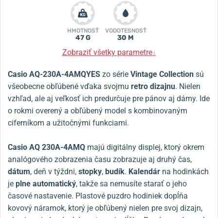
HMOTNOSŤ
VODOTESNOSŤ
47 G
30 M
Zobraziť všetky parametre
↓
Casio AQ-230A-4AMQYES
zo série
Vintage Collection
sú
všeobecne obľúbené vďaka svojmu
retro dizajnu
. Nielen
vzhľad, ale aj veľkosť ich predurčuje pre pánov aj dámy. Ide
o rokmi overený a obľúbený model s kombinovaným
ciferníkom a užitočnými funkciami.
Casio AQ 230A-4AMQ
majú digitálny displej, ktorý okrem
analógového zobrazenia času zobrazuje aj druhý čas,
dátum
, deň v týždni,
stopky
,
budík
.
Kalendár
na hodinkách
je
plne automatický
, takže sa nemusíte starať o jeho
časové nastavenie. Plastové puzdro hodiniek dopĺňa
kovový náramok, ktorý je obľúbený nielen pre svoj dizajn,