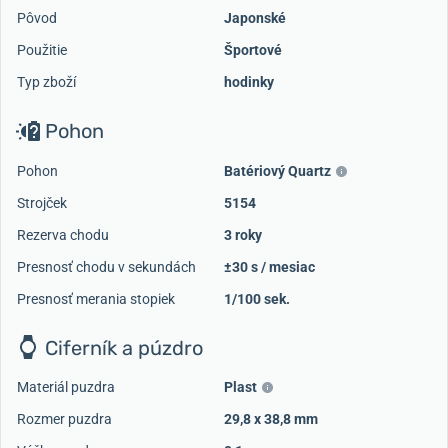
Pôvod
Japonské
Použitie
Športové
Typ zboží
hodinky
Pohon
Pohon
Batériový Quartz
Strojček
5154
Rezerva chodu
3 roky
Presnosť chodu v sekundách
±30 s / mesiac
Presnosť merania stopiek
1/100 sek.
Ciferník a púzdro
Materiál puzdra
Plast
Rozmer puzdra
29,8 x 38,8 mm