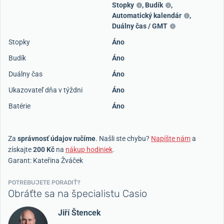
Stopky
,
Budík
,
Automatický kalendár
,
Duálny čas / GMT
Stopky
Áno
Budík
Áno
Duálny čas
Áno
Ukazovateľ dňa v týždni
Áno
Batérie
Áno
Za
správnosť údajov ručíme
. Našli ste chybu?
Napíšte nám
a
získajte
200 Kč
na
nákup hodiniek
.
Garant: Kateřina Žváček
POTREBUJETE PORADIŤ?
Obráťte sa na špecialistu Casio
Jiří Štencek