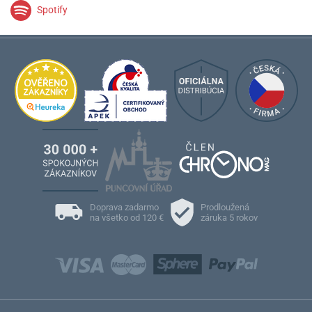
Spotify
Doprava zadarmo
Prodloužená
na všetko od 120 €
záruka 5 rokov