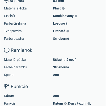
Výška puzdra
8,1 mm
Materiál sklíčka
Plast
Číselník
Kombinovaný
Farba číselníka
Lososová
Tvar puzdra
Hranaté
Farba puzdra
Strieborné
Remienok
Materiál pásku
Ušľachtilá oceľ
Farba náramku
Strieborná
Spona
Áno
Funkcie
Dátum
Áno
Funkcia
Dátum
,
Deň v týždni
,