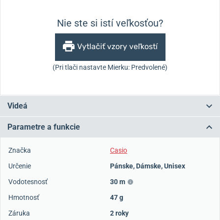
Nie ste si istí veľkosťou?
Vytlačiť vzory veľkostí
(Pri tlači nastavte Mierku: Predvolené)
Videá
Parametre a funkcie
Značka
Casio
Určenie
Pánske
,
Dámske
,
Unisex
Vodotesnosť
30 m
Hmotnosť
47 g
Záruka
2 roky