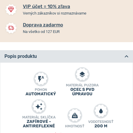
VIP účet = 10% zľava
Verných zákazníkov si rozmaznávame
Doprava zadarmo
Na všetko od 127 EUR
Popis produktu
MATERIÁL PUZDRA
OCEĽ S PVD
POHON
AUTOMATICKÝ
ÚPRAVOU
MATERIÁL SKLÍČKA
ZAFÍROVÉ -
VODOTESNOSŤ
ANTIREFLEXNÉ
200 M
HMOTNOSŤ