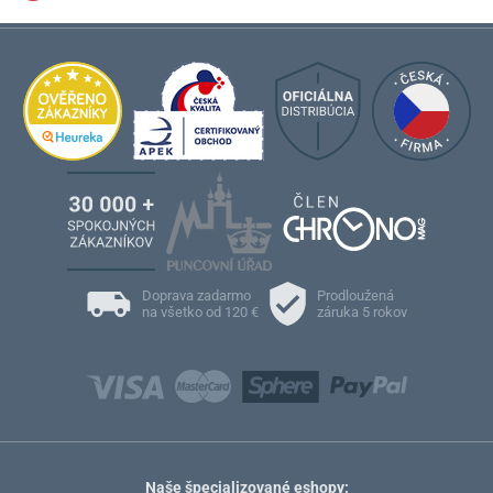
Doprava zadarmo
Prodloužená
na všetko od 120 €
záruka 5 rokov
Naše špecializované eshopy: