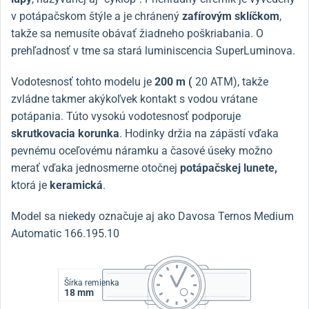
v potápačskom štýle a je chránený
zafírovým sklíčkom
,
takže sa nemusíte obávať žiadneho poškriabania. O
prehľadnosť v tme sa stará luminiscencia SuperLuminova.
Vodotesnosť tohto modelu je
200 m (
20 ATM), takže
zvládne takmer akýkoľvek kontakt s vodou vrátane
potápania. Túto vysokú vodotesnosť podporuje
skrutkovacia korunka
. Hodinky držia na zápästí vďaka
pevnému oceľovému náramku a časové úseky možno
merať vďaka jednosmerne otočnej
potápačskej lunete,
ktorá je
keramická
.
Model sa niekedy označuje aj ako Davosa Ternos Medium
Automatic 166.195.10
Šírka remienka
18 mm