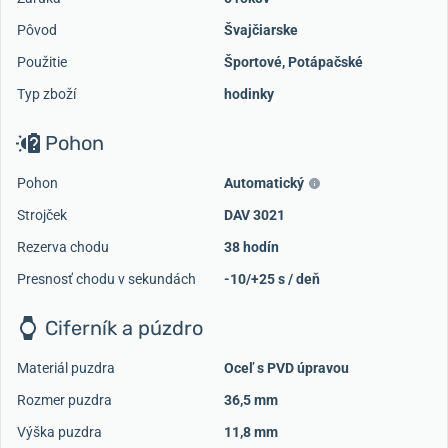
Pôvod
Švajčiarske
Použitie
Športové
,
Potápačské
Typ zboží
hodinky
Pohon
Pohon
Automatický
Strojček
DAV 3021
Rezerva chodu
38 hodín
Presnosť chodu v sekundách
-10/+25 s / deň
Ciferník a púzdro
Materiál puzdra
Oceľ s PVD úpravou
Rozmer puzdra
36,5 mm
Výška puzdra
11,8 mm