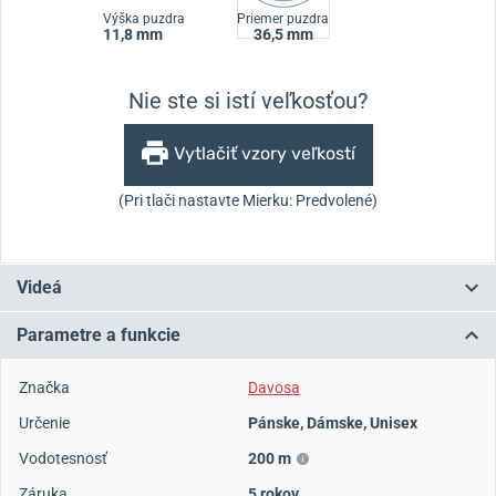
Výška puzdra
Priemer puzdra
11,8 mm
36,5 mm
Nie ste si istí veľkosťou?
Vytlačiť vzory veľkostí
(Pri tlači nastavte Mierku: Predvolené)
Videá
Parametre a funkcie
Značka
Davosa
Určenie
Pánske
,
Dámske
,
Unisex
Vodotesnosť
200 m
Záruka
5 rokov