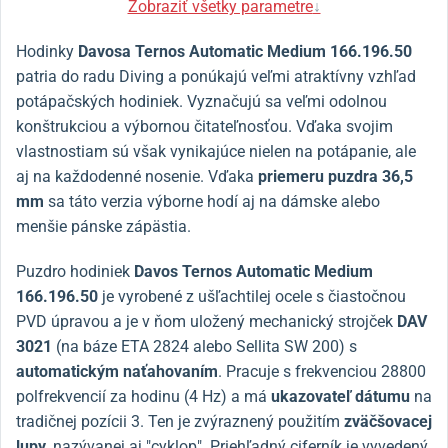
Zobraziť všetky parametre
↓
Hodinky
Davosa Ternos Automatic Medium 166.196.50
patria do radu Diving a ponúkajú veľmi atraktívny vzhľad
potápačských hodiniek. Vyznačujú sa veľmi odolnou
konštrukciou a výbornou čitateľnosťou. Vďaka svojim
vlastnostiam sú však vynikajúce nielen na potápanie, ale
aj na každodenné nosenie. Vďaka
priemeru puzdra 36,5
mm
sa táto verzia výborne hodí aj na dámske alebo
menšie pánske zápästia.
Puzdro hodiniek
Davos Ternos Automatic Medium
166.196.50
je vyrobené z ušľachtilej ocele s čiastočnou
PVD úpravou a je v ňom uložený mechanický strojček
DAV
3021
(na báze ETA 2824 alebo Sellita SW 200) s
automatickým naťahovaním
. Pracuje s frekvenciou 28800
polfrekvencií za hodinu (4 Hz) a má
ukazovateľ dátumu
na
tradičnej pozícii 3. Ten je zvýraznený použitím
zväčšovacej
lupy
, nazývanej aj "cyklop". Priehľadný ciferník je vyvedený