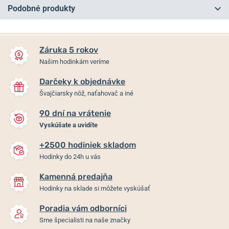
Podobné produkty
Záruka 5 rokov
Našim hodinkám veríme
Darčeky k objednávke
Švajčiarsky nôž, naťahovač a iné
90 dní na vrátenie
Vyskúšate a uvidíte
+2500 hodiniek skladom
Davosa Ternos Automatic
Davosa Ternos Automatic
Hodinky do 24h u vás
Medium 166.195.05
Medium 166.195.04
Kamenná predajňa
Do 10 dní
Do 10 dní
Hodinky na sklade si môžete vyskúšať
995 €
995 €
Poradia vám odborníci
Sme špecialisti na naše značky