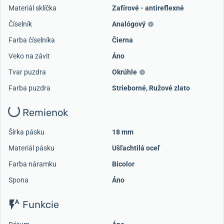
Materiál sklíčka
Zafírové - antireflexné
Číselník
Analógový
Farba číselníka
Čierna
Veko na závit
Áno
Tvar puzdra
Okrúhle
Farba puzdra
Strieborné
,
Ružové zlato
Remienok
Šírka pásku
18 mm
Materiál pásku
Ušľachtilá oceľ
Farba náramku
Bicolor
Spona
Áno
Funkcie