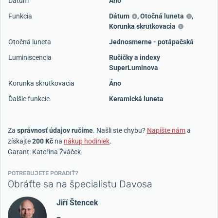
Dátum
Áno
Funkcia
Dátum
,
Otočná luneta
,
Korunka skrutkovacia
Otočná luneta
Jednosmerne - potápačská
Luminiscencia
Ručičky a indexy
SuperLuminova
Korunka skrutkovacia
Áno
Ďalšie funkcie
Keramická luneta
Za
správnosť údajov ručíme
. Našli ste chybu?
Napíšte nám
a
získajte
200 Kč
na
nákup hodiniek
.
Garant: Kateřina Žváček
POTREBUJETE PORADIŤ?
Obráťte sa na špecialistu Davosa
Jiří Štencek